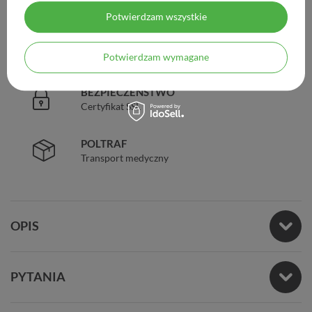
Legalna apteka od 2006 r.
Potwierdzam wszystkie
ZAUFANIE
98% zadowolonych klientów
Potwierdzam wymagane
BEZPIECZEŃSTWO
Certyfikat SSL
POLTRAF
Transport medyczny
OPIS
PYTANIA