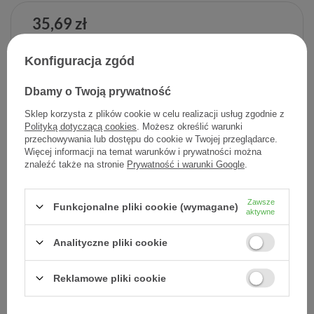
35,69 zł
Cena jednostkowa
0,14 zł / szt.
Konfiguracja zgód
-
Dodaj do koszyka
+
Dbamy o Twoją prywatność
Sklep korzysta z plików cookie w celu realizacji usług zgodnie z
Dodaj do listy zakupowej
Polityką dotyczącą cookies
. Możesz określić warunki
przechowywania lub dostępu do cookie w Twojej przeglądarce.
Więcej informacji na temat warunków i prywatności można
znaleźć także na stronie
Prywatność i warunki Google
.
Producent:
ORKLA CARE S.A.
Kod produktu:
7070866028756
Zawsze
Funkcjonalne pliki cookie (wymagane)
aktywne
Analityczne pliki cookie
DARMOWA DOSTAWA
Już od 149 zł !
Reklamowe pliki cookie
DOŚWIADCZENIE