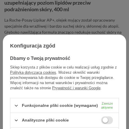
uzupełniający poziom lipidów przeciw
podrażnieniom skóry, 400 ml
La Roche-Posay Lipikar AP+, olejek myjący został opracowany
specjalnie dla wrażliwej i bardzo suchej skóry, skłonnej do atopii.
Głęboko nawilżająca formuła znacząco redukuje suchość skóry na
24 godziny.
Konfiguracja zgód
66,40 zł
Dbamy o Twoją prywatność
Cena jednostkowa
0,17 zł / szt.
Sklep korzysta z plików cookie w celu realizacji usług zgodnie z
Polityką dotyczącą cookies
. Możesz określić warunki
-
Dodaj do koszyka
+
przechowywania lub dostępu do cookie w Twojej przeglądarce.
Więcej informacji na temat warunków i prywatności można
znaleźć także na stronie
Prywatność i warunki Google
.
Dodaj do listy zakupowej
Zawsze
Funkcjonalne pliki cookie (wymagane)
aktywne
Analityczne pliki cookie
Producent:
L'OREAL POLSKA
Kod produktu:
3337875656764