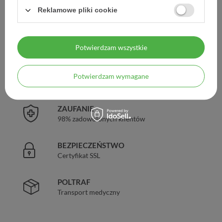
Reklamowe pliki cookie
DARMOWA DOSTAWA
Już od 149 zł !
Potwierdzam wszystkie
DOŚWIADCZENIE
Potwierdzam wymagane
Legalna apteka od 2006 r.
ZAUFANIE
98% zadowolonych klientów
BEZPIECZEŃSTWO
Certyfikat SSL
POLTRAF
Transport medyczny