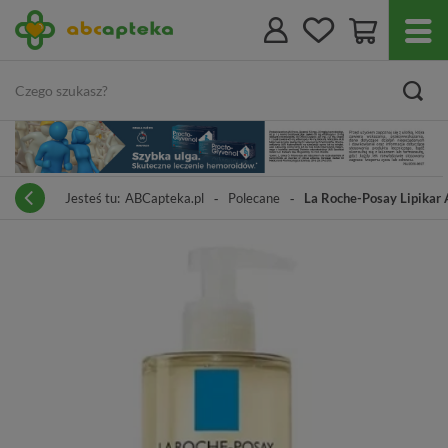
Jesteś tu:
ABCapteka.pl
Polecane
La Roche-Posay Lipikar 