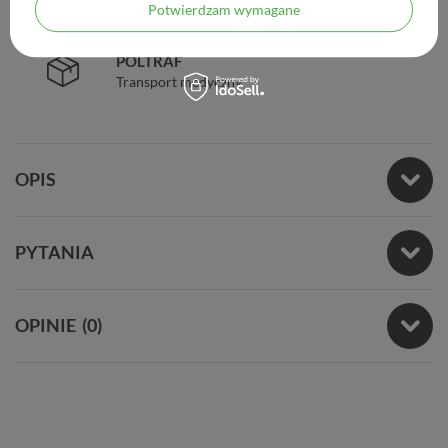
Certyfikat SSL
Potwierdzam wymagane
POLTRAF
Transport medyczny
OPIS
PYTANIA
OPINIE
(0)