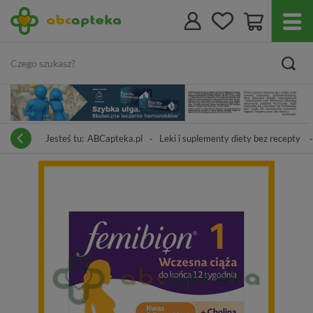
Jesteś tu:
ABCapteka.pl
Leki i suplementy diety bez recepty