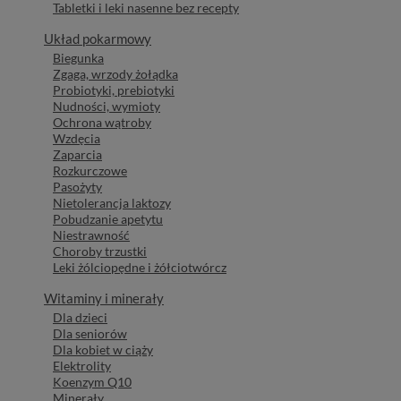
Tabletki i leki nasenne bez recepty
Układ pokarmowy
Biegunka
Zgaga, wrzody żołądka
Probiotyki, prebiotyki
Nudności, wymioty
Ochrona wątroby
Wzdęcia
Zaparcia
Rozkurczowe
Pasożyty
Nietolerancja laktozy
Pobudzanie apetytu
Niestrawność
Choroby trzustki
Leki żólciopędne i żółciotwórcz
Witaminy i minerały
Dla dzieci
Dla seniorów
Dla kobiet w ciąży
Elektrolity
Koenzym Q10
Minerały