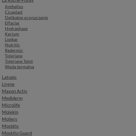
Anthelios
Cicaplast
Delikatne oczyszczanie
Effaclar
Hydraphase
Kerium
Lipikar
Nutritic
Redermic
Toleriane
Toleriane Teint
Woda termalna
Latopic
Lirene
Maxon Activ
Mediderm
Microlife
Molekin
Mollers
Mosbito
Moskito Guard