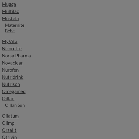
Mugga
Multilac
Mustela
Maternite
Bebe
MyVita
Nicorette
Norsa Pharma
Novaclear
Nurofen
Nutridrink
Nutrison
Omegamed
Oillan
Oillan Sun
Oilatum
Olimp
Orsalit
Otrivin