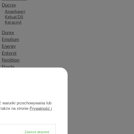
Ducray
Anaphase+
Kelual DS
Keracnyl
Durex
Emolium
Energy
Enterol
Femibion
Fiorda
Fresubin
GlySkinCare
Gynoxin
Hartmann
Opaski
ć warunki przechowywania lub
Opatrunki
 także na stronie
Prywatność i
Plastry
Przylepce
Kompresy
Gazy opatrunkowe
Zawsze aktywne
Bandaże elastyczne