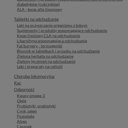
diabetyków (cukrzyków)
ALA - kwas alfa-liponowy
Tabletki na odchudzanie
Leki na oczyszczanie organizmu z toksyn
Suplementy i produkty wspomagające odchudzanie
Kwas linolowy CLA na odchudzanie
L-karnityna wspomagająca odchudzanie
Fat burnery - termogeniki
Błonnik w tabletkach i proszku na odchudzanie
Zielona herbata na odchudzanie
Zielony jęczmień na odchudzanie
Leki i preparaty na cellulit
Choroba lokomocyjna
Kac
Odporność
Kwasy omega-3
Oleje
Probiotyki, prebiotyki
Cynk, selen
Pozostałe
Aloes
Czosnek