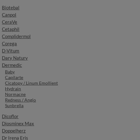
Biotebal
Canpol
CeraVe
Cetaphil
Complidermol
Corega
D-Vitum
Dary Natury
Dermedic
Baby
Capilarte
Cicatopy / Linum Emollient
Hydrain
Normacne
Redness / Angio
Sunbrella
Dicoflor
Diosminex Max
Doppelherz
Dr Irena Eris