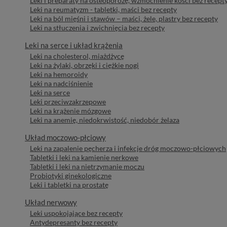
Leki i preparaty na osteoporozę, wzmocnienie kości bez recept
Leki na reumatyzm - tabletki, maści bez recepty
Leki na ból mięśni i stawów – maści, żele, plastry bez recepty
Leki na stłuczenia i zwichnięcia bez recepty
Leki na serce i układ krążenia
Leki na cholesterol, miażdżycę
Leki na żylaki, obrzęki i ciężkie nogi
Leki na hemoroidy
Leki na nadciśnienie
Leki na serce
Leki przeciwzakrzepowe
Leki na krążenie mózgowe
Leki na anemię, niedokrwistość, niedobór żelaza
Układ moczowo-płciowy
Leki na zapalenie pęcherza i infekcje dróg moczowo-płciowych
Tabletki i leki na kamienie nerkowe
Tabletki i leki na nietrzymanie moczu
Probiotyki ginekologiczne
Leki i tabletki na prostatę
Układ nerwowy
Leki uspokojające bez recepty
Antydepresanty bez recepty