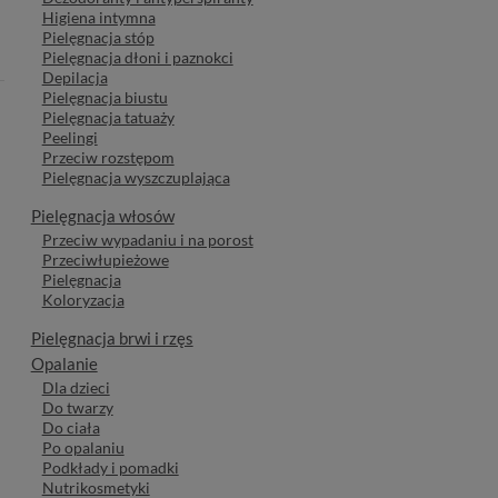
Higiena intymna
Pielęgnacja stóp
Pielęgnacja dłoni i paznokci
Depilacja
Pielęgnacja biustu
Pielęgnacja tatuaży
Peelingi
Przeciw rozstępom
Pielęgnacja wyszczuplająca
Pielęgnacja włosów
Przeciw wypadaniu i na porost
Przeciwłupieżowe
Pielęgnacja
Koloryzacja
Pielęgnacja brwi i rzęs
Opalanie
Dla dzieci
Do twarzy
Do ciała
Po opalaniu
Podkłady i pomadki
Nutrikosmetyki