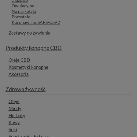
Ciążowe
Owulacyjne
Na narkotyki
Pozostałe
Koronawirus SARS-CoV2
Zestawy do żywienia
Produkty konopne CBD
Oleje CBD
Kosmetyki konopne
Akcesoria
Zdrowa żywność
Oleje
Miody
Herbaty
Kawy
Soki
Substancje słodzące