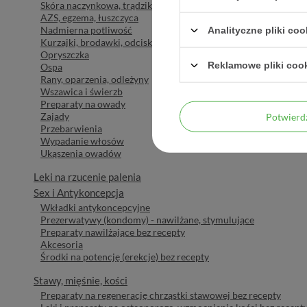
Skóra naczynkowa, trądzik różowaty
AZS, egzema, łuszczyca
Nadmierna potliwość
Analityczne pliki coo
Kurzajki, brodawki, odciski
Opryszczka
Reklamowe pliki coo
Ospa
Rany, oparzenia, odleżyny
Wszawica i świerzb
Preparaty na owady
Zajady
Potwier
Przebarwienia
Wypadanie włosów
Ukąszenia owadów
Leki na rzucenie palenia
Sex i Antykoncepcja
Wkładki antykoncepcyjne
Prezerwatywy (kondomy) - nawilżane, stymulujące
Preparaty nawilżające bez recepty
Akcesoria
Środki na potencję (erekcje) bez recepty
Stawy, mięśnie, kości
Preparaty na regenerację chrząstki stawowej bez recepty