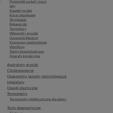
y
Pojemniki na kał i mocz
Igły
Kasetki na leki
Koce ratunkowe
Strzykawki
Rękawiczki
Termofory
Wlewniki i gruszki
Usuwanie kleszczy
Kompresy ciepło/zimno
Wenflony
Taśmy kinezjologiczne
Aparaty korekcyjne
Aspiratory, gruszki
Ciśnieniomierze
Glukometry, lancety, wstrzykiwacze
Inhalatory
Opaski elastyczne
Termometry
Termometry elektroniczne dla dzieci
Testy diagnostyczne