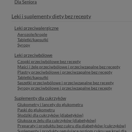
Dla Seniora
Leki i suplementy diety bez recepty
Leki przeciwalergiczne
Aerozole/krople
Tabletki/kapsułki
Syropy
Leki przeciwbólowe
Czopki przeciwbólowe bez recepty
Maści i żele przeciwbólowe i przeciwzapalne bez recepty
Plastry przeciwbólowe i przeciwzapalne bez recepty
Tabletki/kapsułki
Saszetki przeciwbólowe i przeciwzapalne bez recepty
Syropy przeciwbólowe i przeciwzapalne bez recepty
Suplementy dla cukrzyków
Glukometry i lancety do glukometru
Paski do glukometru
Słodziki dla cukrzyków (diabetyków)
Glukoza w żelu dla cukrzyków (diabetyków)
Preparaty i produktu bez cukru dla diabetyków (cukrzyków)
Suplementy i produkty regulujące poziom cukru we krwi dla