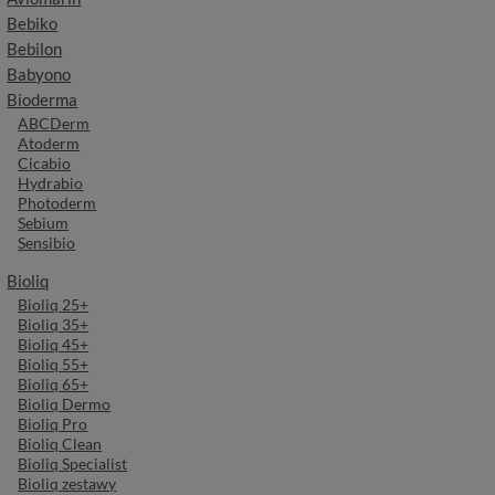
Bebiko
Bebilon
Babyono
Bioderma
ABCDerm
Atoderm
Cicabio
Hydrabio
Photoderm
Sebium
Sensibio
Bioliq
Bioliq 25+
Bioliq 35+
Bioliq 45+
Bioliq 55+
Bioliq 65+
Bioliq Dermo
Bioliq Pro
Bioliq Clean
Bioliq Specialist
Bioliq zestawy