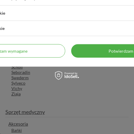
Emolium
Farmona
FlosLek
kie
Isispharma
Iwostin
kie
La Roche-Posay
Lirene
L'biotica
Mincer
Mustela
dzam wymagane
Potwierdzam 
Oceanic
Pharmaceris
Scholl
Seboradin
Swederm
Sylveco
Vichy
Ziaja
Sprzęt medyczny
Akcesoria
Bańki