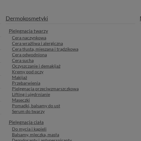
Dermokosmetyki
Pielęgnacja twarzy
Cera naczynkowa
Cera wrażliwa i alergiczna
Cera tłusta, mieszana i trądzikowa
Cera odwodniona
Cera sucha
Oczyszczanie i demakijaż
Kremy pod oczy
Makijaż
Przebarwienia
Pielęgnacja przeciwzmarszczkowa
Lifting i ujędrnianie
Maseczki
Pomadki, balsamy do ust
Serum do twarzy
Pielęgnacja ciała
Do mycia i kąpieli
Balsamy, mleczka, masła
Dezodoranty i antyperspiranty