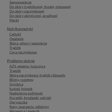
Samoopalacze
Do skóry trądzikowej, tłustej, mieszanej
Do skóry naczynkowej
Do skóry alergicznej, wrażliwej
Marki
Nutrikosmetyki
Cellulit
Opalanie
Skóra, włosy i paznokcie
Trądzik
Cera naczynkowa
Problemy skórne
AZS, egzema, łuszczyca
Trądzik
Skóra naczynkowa, trądzik różowaty
Blizny, rozstępy
Grzybica
Łupież, łojotok
Nadmierna potliwość
Kurzajki, brodawki, odciski
Opryszczka
Rany, oparzenia, odleżyny
Wszawica i świerzb