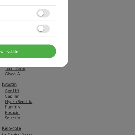
Helicid
Himalaya
Ibufen
Ibum
Ibuprom
Inventum
Isispharma
wszystkie
Ruboril
Neotone
Teen Derm
Glyco-A
Iwostin
Age Lift
Capillin
Hydro Sensitia
Purritin
Rosacin
Solecrin
Kelo-cote
La Roche-Posay