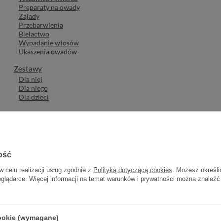
Preparaty na owady
Zajady
Przebarwienia
Bielactwo
Wypadanie włosów
Ukąszenia owadów
Zestawy
Dla niej
Dla niego
Dla dzieci
Wody termalne
Marki
A-Derma
Avene
Bioderma
ość
CeraVe
w celu realizacji usług zgodnie z
Polityką dotyczącą cookies
. Możesz określi
Cetaphil
eglądarce. Więcej informacji na temat warunków i prywatności można znaleźć
Dax Cosmetics
Dermedic
Dermena
Agenity By Dr Irena Eris
Ducray
cookie (wymagane)