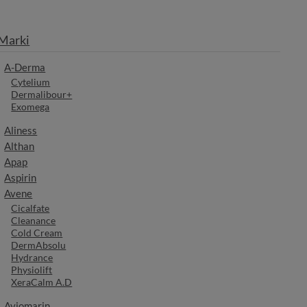
Marki
A-Derma
Cytelium
Dermalibour+
Exomega
Aliness
Althan
Apap
Aspirin
Avene
Cicalfate
Cleanance
Cold Cream
DermAbsolu
Hydrance
Physiolift
XeraCalm A.D
Aviomarin