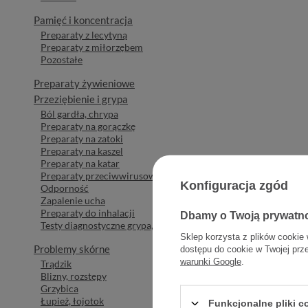
Pamięć i koncentracja
Preparaty z lecytyną
Preparaty z miłorzębem
Pozostałe
Preparaty żywieniowe
Przeziębienie i grypa
Ból gardła, chrypa
Preparaty na gorączkę
Preparaty na zatoki
Preparaty na kaszel
Preparaty na katar
Preparaty przeciwwirusowe
Konfiguracja zgód
Odporność
Zapalenie ucha
Preparaty do inhalacji
Dbamy o Twoją prywatn
Testy diagnostyczne grypa, RSV, Covid-19
Sklep korzysta z plików cookie 
Problemy skórne
dostępu do cookie w Twojej prz
warunki Google
.
Trądzik
Blizny, rozstępy
Grzybica
Łupież, łojotok
Funkcjonalne pliki 