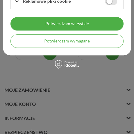
Reklamowe pliki cookie
Gynoxin Protect, 10
Gynoxin Uno, 600 mg, 1
globulek dopochwowych
tabletka dopochwowa,
ORYGINAŁ
Potwierdzam wszystkie
22,00 zł
21,53 zł
Potwierdzam wymagane
2,20 zł / szt.
21,53 zł / szt.
MOJE ZAMÓWIENIE
MOJE KONTO
INFORMACJE
BEZPIECZEŃSTWO