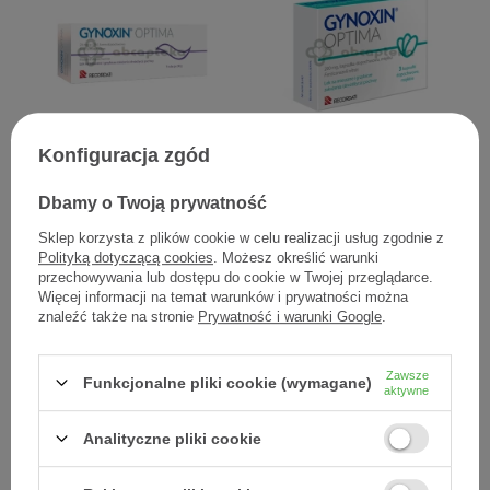
Konfiguracja zgód
Gynoxin krem, 30 g
Gynoxin Optima, 200 mg, 3
kapsułki dopochwowe
Dbamy o Twoją prywatność
29,94 zł
23,76 zł
Sklep korzysta z plików cookie w celu realizacji usług zgodnie z
1,00 zł / szt.
7,92 zł / szt.
Polityką dotyczącą cookies
. Możesz określić warunki
przechowywania lub dostępu do cookie w Twojej przeglądarce.
Więcej informacji na temat warunków i prywatności można
znaleźć także na stronie
Prywatność i warunki Google
.
Zawsze
Funkcjonalne pliki cookie (wymagane)
aktywne
Analityczne pliki cookie