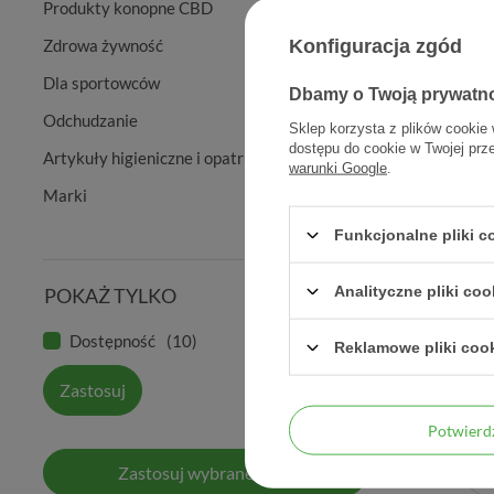
Produkty konopne CBD
Konfiguracja zgód
Zdrowa żywność
Dla sportowców
Dbamy o Twoją prywatn
Odchudzanie
Sklep korzysta z plików cookie 
dostępu do cookie w Twojej prz
Artykuły higieniczne i opatrunkowe
warunki Google
.
Marki
Funkcjonalne pliki 
Analityczne pliki coo
POKAŻ TYLKO
4sz Odży
Dostępność
10
Reklamowe pliki coo
Zastosuj
Potwier
Zastosuj wybrane filtry