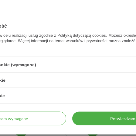
ość
w celu realizacji usług zgodnie z
Polityką dotyczącą cookies
. Możesz określi
eglądarce. Więcej informacji na temat warunków i prywatności można znaleźć
cookie (wymagane)
kie
wka w kostce Leśna
4sz Peeling Truskawka
4sz S
kie
Róża 55 g
Werbena 250 ml
34,80 zł
50,00 zł
0,63 zł / szt.
dzam wymagane
Potwierdzam 