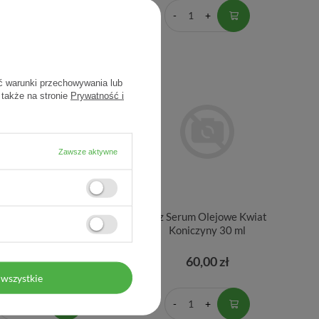
ć warunki przechowywania lub
 także na stronie
Prywatność i
Zawsze aktywne
erum Normalizujące 30
4sz Serum Olejowe Kwiat
ml
Koniczyny 30 ml
99,90 zł
60,00 zł
3,33 zł / szt.
wszystkie