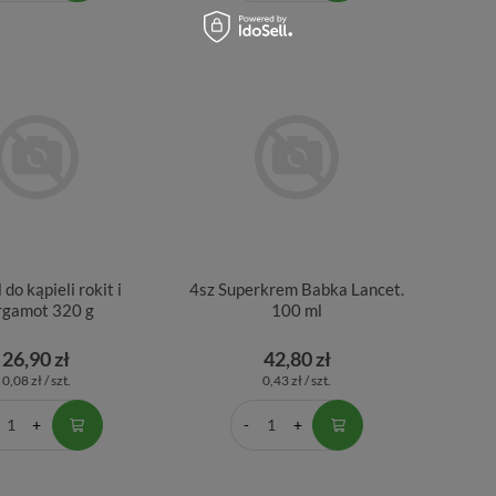
 do kąpieli rokit i
4sz Superkrem Babka Lancet.
rgamot 320 g
100 ml
26,90 zł
42,80 zł
0,08 zł / szt.
0,43 zł / szt.