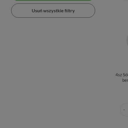
Usuń wszystkie filtry
4sz Sól
be