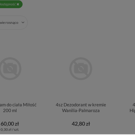
Dostępność
zwie rosnąco
am do ciała Miłość
4sz Dezodorant w kremie
4
200 ml
Wanilia-Palmaroza
Hi
60,00 zł
42,80 zł
0,30 zł / szt.