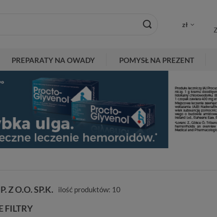
zł
Z
PREPARATY NA OWADY
POMYSŁ NA PREZENT
. Z O.O. SP.K.
ilość produktów:
10
 FILTRY