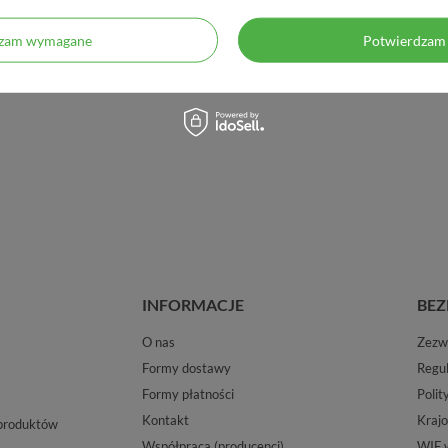
dzam wymagane
Potwierdzam 
INFORMACJE
BEZ
O nas
Zezwo
Formy dostawy
Regu
Formy płatności
Polit
Kontakt
Krajo
 produktów
Współpraca (producenci)
WIF 