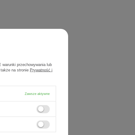
ć warunki przechowywania lub
 także na stronie
Prywatność i
Zawsze aktywne