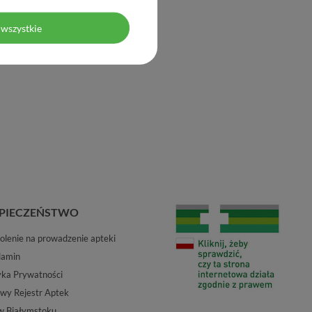
wszystkie
PIECZEŃSTWO
lenie na prowadzenie apteki
lamin
yka Prywatności
wy Rejestr Aptek
w Białymstoku