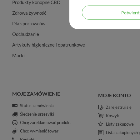
Produkty konopne CBD
Potwier
Zdrowa żywność
Dla sportowców
Odchudzanie
Artykuły higieniczne i opatrunkowe
Marki
MOJE ZAMÓWIENIE
MOJE KONTO
Status zamówienia
Zarejestruj się
Śledzenie przesyłki
Koszyk
Chcę zareklamować produkt
Listy zakupowe
Chcę wymienić towar
Lista zakupionych
Kontakt