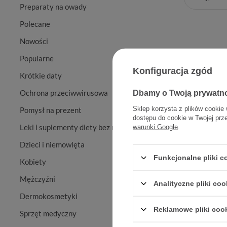
Preparaty na owady
Polecane
Nowości
Popularne
Konfiguracja zgód
Krótkie daty
Ochrona przeciwwirusowa
Dbamy o Twoją prywatn
Sklep korzysta z plików cookie 
Pomysł na prezent
dostępu do cookie w Twojej prz
Leki i suplementy diety bez recepty
warunki Google
.
Mocuś Ze
Dzieci i niemowlęta
mo
Funkcjonalne pliki 
Kobiety
Mężczyźni
Analityczne pliki coo
Dermokosmetyki
Reklamowe pliki coo
Sprzęt medyczny