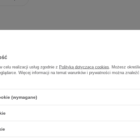
ość
w celu realizacji usług zgodnie z
Polityką dotyczącą cookies
. Możesz określi
eglądarce. Więcej informacji na temat warunków i prywatności można znaleźć
staw do pobierania
czu dziewcz.
cookie (wymagane)
19,10 zł
kie
kie