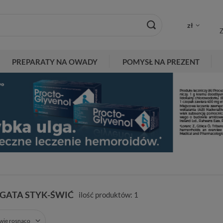
zł
Z
PREPARATY NA OWADY
POMYSŁ NA PREZENT
GATA STYK-ŚWIĆ
ilość produktów:
1
zwie rosnąco