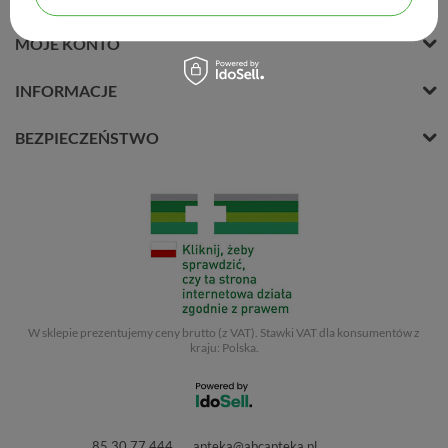
MOJE KONTO
INFORMACJE
BEZPIECZEŃSTWO
W sklepie prezentujemy ceny brutto (z VAT).
Stawki VAT dla konsumentów z
kraju:
Polska
.
85 30 77 444
apteka@abcapteka.pl