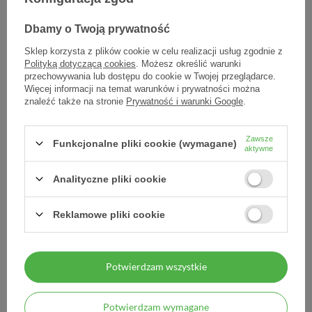
Dbamy o Twoją prywatność
Sklep korzysta z plików cookie w celu realizacji usług zgodnie z
Polityką dotyczącą cookies
. Możesz określić warunki
przechowywania lub dostępu do cookie w Twojej przeglądarce.
Więcej informacji na temat warunków i prywatności można
znaleźć także na stronie
Prywatność i warunki Google
.
Opaska dziana podtrz.
Zawsze
Funkcjonalne pliki cookie (wymagane)
aktywne
HART 4m x15cm - - 1 szt.
Analityczne pliki cookie
2,90 zł
2,90 zł / szt.
Reklamowe pliki cookie
Potwierdzam wszystkie
Potwierdzam wymagane
MOJE ZAMÓWIENIE