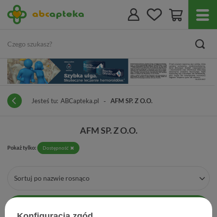
Jesteś tu:
ABCapteka.pl
AFM SP. Z O.O.
AFM SP. Z O.O.
Pokaż tylko:
Dostępność
Sortuj po nazwie rosnąco
Filtrowanie
Konfiguracja zgód