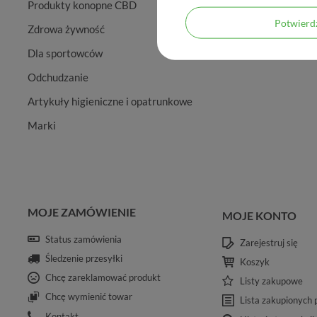
Produkty konopne CBD
Potwier
Zdrowa żywność
Dla sportowców
Odchudzanie
Artykuły higieniczne i opatrunkowe
Marki
MOJE ZAMÓWIENIE
MOJE KONTO
Status zamówienia
Zarejestruj się
Śledzenie przesyłki
Koszyk
Chcę zareklamować produkt
Listy zakupowe
Chcę wymienić towar
Lista zakupionych
Kontakt