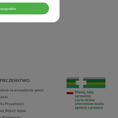
wszystkie
PIECZEŃSTWO
lenie na prowadzenie apteki
lamin
yka Prywatności
wy Rejestr Aptek
w Białymstoku