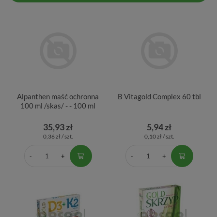
Alpanthen maść ochronna
B Vitagold Complex 60 tbl
100 ml /skas/ - - 100 ml
35,93 zł
5,94 zł
0,36 zł / szt.
0,10 zł / szt.