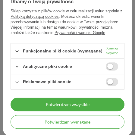
tbl
Dbamy o Twoją prywatność
Sklep korzysta z plików cookie w celu realizacji usług zgodnie z
11,84 zł
7,54 zł
Polityką dotyczącą cookies
. Możesz określić warunki
0,30 zł / szt.
0,19 zł / szt.
przechowywania lub dostępu do cookie w Twojej przeglądarce.
Więcej informacji na temat warunków i prywatności można
znaleźć także na stronie
Prywatność i warunki Google
.
Zawsze
Funkcjonalne pliki cookie (wymagane)
aktywne
Analityczne pliki cookie
Reklamowe pliki cookie
Hydrofem, 30 tabletek
Magnez Gold B6 100 mg
ALG 50 tbl
Potwierdzam wszystkie
12,40 zł
8,53 zł
Potwierdzam wymagane
0,41 zł / szt.
0,17 zł / szt.