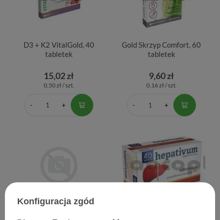
D3 + K2 VitalGold, 40
Gold Skrzyp Comfort, 60
tabletek
tabletek
15,02 zł
9,60 zł
0,50 zł / szt.
0,16 zł / szt.
Konfiguracja zgód
Hepafemin Plus 30 tbl+10
Hepativum, 40 tabletek