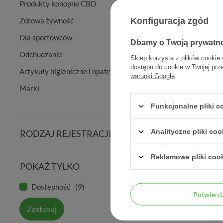
Produkty konopne CBD
Konfiguracja zgód
Zdrowa żywność
Dla sportowców
Dbamy o Twoją prywatn
Odchudzanie
Sklep korzysta z plików cookie 
dostępu do cookie w Twojej prz
Artykuły higieniczne i opatrunkowe
warunki Google
.
Marki
Funkcjonalne pliki 
Analityczne pliki coo
RODZAJ REJESTRACJI
Multiwit
Reklamowe pliki coo
POKAŻ TYLKO
Dostępność
9
Potwier
Zastosuj