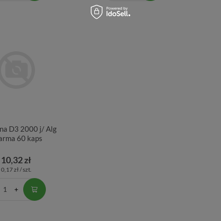
na D3 2000 j/ Alg
arma 60 kaps
10,32 zł
0,17 zł / szt.