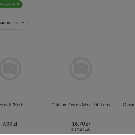
Dostępność
zwie rosnąco
otevit 30 tbl
Calcium Osteo Max 100 kaps
Diosm
7,00 zł
16,70 zł
0,17 zł / szt.