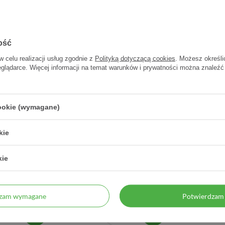
ość
w celu realizacji usług zgodnie z
Polityką dotyczącą cookies
. Możesz określi
eglądarce. Więcej informacji na temat warunków i prywatności można znaleźć
cookie (wymagane)
kie
aminer ALG Pharma
Nervosum 30 kaps
Rapha
kie
60 kaps
15,30 zł
9,14 zł
0,30 zł / szt.
dzam wymagane
Potwierdzam 