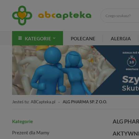
KATEGORIE
POLECANE
ALERGIA
Jesteś tu:
ABCapteka.pl
ALG PHARMA SP. Z O.O.
ALG PHARM
Kategorie
Prezent dla Mamy
AKTYWNE