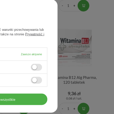
ć warunki przechowywania lub
 także na stronie
Prywatność i
Zawsze aktywne
ment 150, 30 tabletek
Witamina B12 Alg Pharma,
120 tabletek
7,30 zł
9,36 zł
0,24 zł / szt.
0,08 zł / szt.
wszystkie