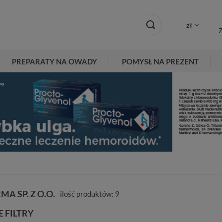
zł
Z
PREPARATY NA OWADY
POMYSŁ NA PREZENT
A SP. Z O.O.
ilość produktów:
9
 FILTRY