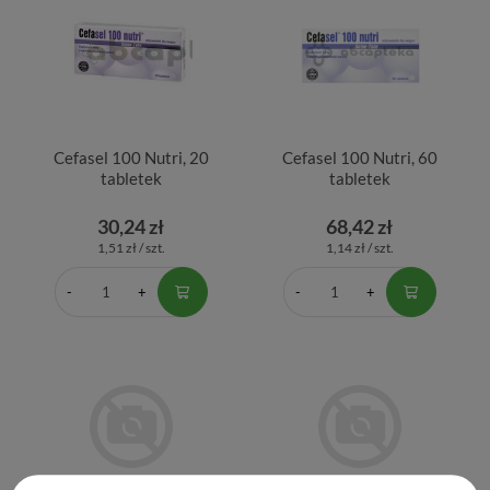
Cefasel 100 Nutri, 20
Cefasel 100 Nutri, 60
tabletek
tabletek
30,24 zł
68,42 zł
1,51 zł / szt.
1,14 zł / szt.