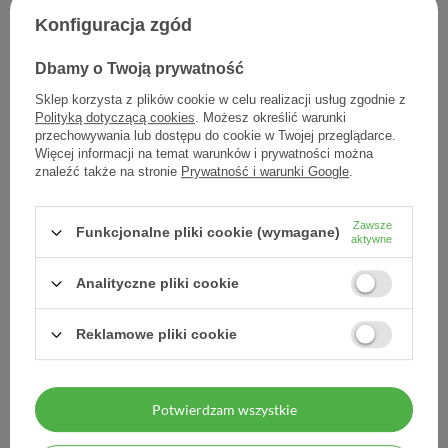
Konfiguracja zgód
Cefavit B12 do żucia 60 tbl
Cefavit Ferrit Stix 42 sasz
Dbamy o Twoją prywatność
32,23 zł
51,82 zł
0,54 zł / szt.
1,23 zł / szt.
Sklep korzysta z plików cookie w celu realizacji usług zgodnie z
Polityką dotyczącą cookies
. Możesz określić warunki
przechowywania lub dostępu do cookie w Twojej przeglądarce.
Więcej informacji na temat warunków i prywatności można
znaleźć także na stronie
Prywatność i warunki Google
.
Zawsze
Funkcjonalne pliki cookie (wymagane)
aktywne
Analityczne pliki cookie
Reklamowe pliki cookie
Snoreeze Plastry na nos
Snoreeze Spray do gardła
małe/średnie10 szt - - 10
23,5 ml
szt.
Potwierdzam wszystkie
26,40 zł
45,79 zł