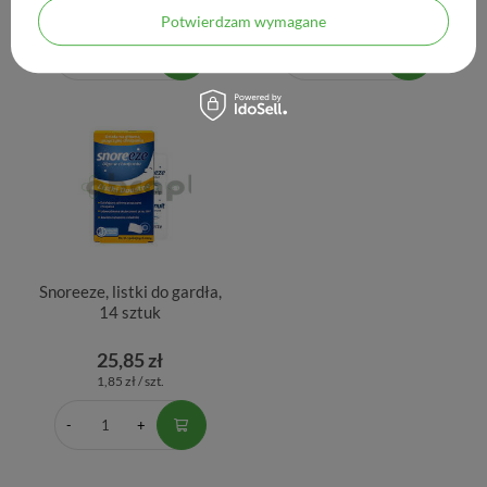
2,64 zł / szt.
1,99 zł / szt.
Potwierdzam wymagane
Snoreeze, listki do gardła,
14 sztuk
25,85 zł
1,85 zł / szt.