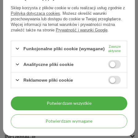
Sklep korzysta z plików cookie w celu realizacji usług zgodnie z
Polityką dotyczącą cookies
. Możesz określić warunki
przechowywania lub dostępu do cookie w Twojej przeglądarce.
Więcej informacji na temat warunków i prywatności można
Contour Plus paski
Contour TS, paski testowe
znaleźć także na stronie
Prywatność i warunki Google
.
testowe do glukometru, 50
do glukometru, 50 szt
szt
39,13 zł
Zawsze
Funkcjonalne pliki cookie (wymagane)
39,13 zł
aktywne
0,78 zł / szt.
0,78 zł / szt.
Analityczne pliki cookie
Reklamowe pliki cookie
Potwierdzam wszystkie
MOJE ZAMÓWIENIE
Potwierdzam wymagane
MOJE KONTO
INFORMACJE