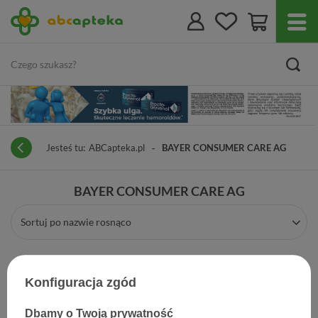
Jesteś tu:
ABCapteka.pl
BAYER CONSUMER CARE AG
BAYER CONSUMER CARE AG
Sortuj po nazwie rosnąco
Konfiguracja zgód
Dbamy o Twoją prywatność