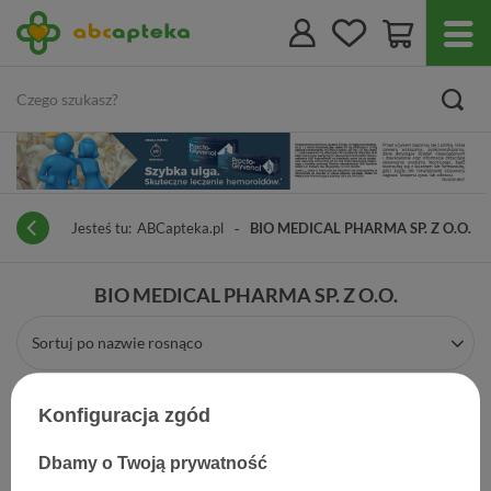
Jesteś tu:
ABCapteka.pl
BIO MEDICAL PHARMA SP. Z O.O.
BIO MEDICAL PHARMA SP. Z O.O.
Sortuj po nazwie rosnąco
Konfiguracja zgód
Dbamy o Twoją prywatność