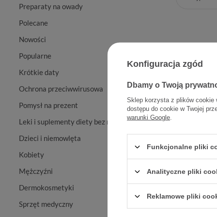
Preparaty na owady
Polecane
Nowości
Popularne
Konfiguracja zgód
Krótkie daty
Dbamy o Twoją prywatn
Ochrona przeciwwirusowa
Sklep korzysta z plików cookie 
Pomysł na prezent
dostępu do cookie w Twojej prz
warunki Google
.
Leki i suplementy diety bez recepty
Multi-Ma
Dzieci i niemowlęta
Funkcjonalne pliki 
Kobiety
Mężczyźni
Analityczne pliki coo
Dermokosmetyki
Reklamowe pliki coo
Sprzęt medyczny