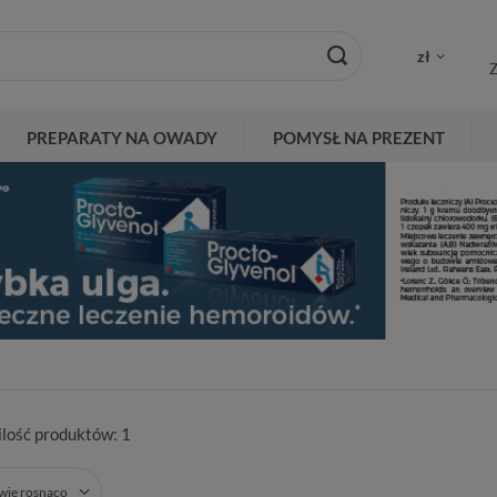
zł
Z
PREPARATY NA OWADY
POMYSŁ NA PREZENT
ilość produktów:
1
zwie rosnąco