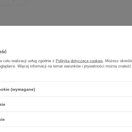
ość
w celu realizacji usług zgodnie z
Polityką dotyczącą cookies
. Możesz określi
eglądarce. Więcej informacji na temat warunków i prywatności można znaleźć
m Lanolina maść 30
ml
cookie (wymagane)
32,93 zł
1,10 zł / szt.
kie
kie