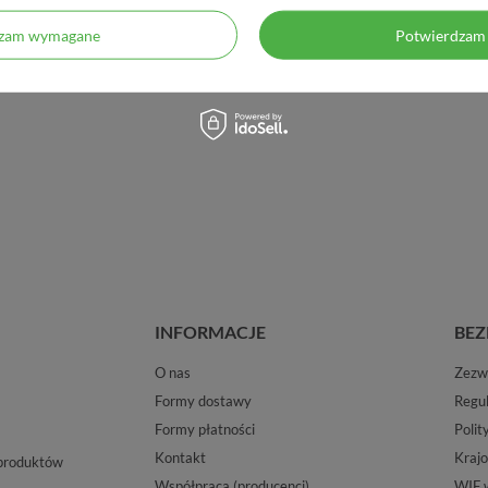
dzam wymagane
Potwierdzam 
INFORMACJE
BEZ
O nas
Zezwo
Formy dostawy
Regu
Formy płatności
Polit
Kontakt
Krajo
 produktów
Współpraca (producenci)
WIF 