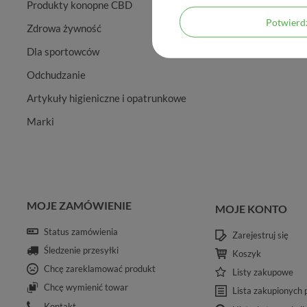
Produkty konopne CBD
Potwier
Zdrowa żywność
Dla sportowców
Odchudzanie
Artykuły higieniczne i opatrunkowe
Marki
MOJE ZAMÓWIENIE
MOJE KONTO
Status zamówienia
Zarejestruj się
Śledzenie przesyłki
Koszyk
Chcę zareklamować produkt
Listy zakupowe
Chcę wymienić towar
Lista zakupionych
Kontakt