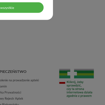
wszystkie
PIECZEŃSTWO
lenie na prowadzenie apteki
lamin
yka Prywatności
wy Rejestr Aptek
w Białymstoku