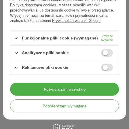
0,71 zł / szt.
0,70 zł / szt.
Polityką dotyczącą cookies
. Możesz określić warunki
przechowywania lub dostępu do cookie w Twojej przeglądarce.
Więcej informacji na temat warunków i prywatności można
znaleźć także na stronie
Prywatność i warunki Google
.
Zawsze
Funkcjonalne pliki cookie (wymagane)
aktywne
Analityczne pliki cookie
Reklamowe pliki cookie
Heel Nux Vomica
Heel Traumeel S, 50
Homaccord, krople, 30 ml
tabletek
Potwierdzam wszystkie
43,30 zł
29,99 zł
1,44 zł / szt.
0,60 zł / szt.
Potwierdzam wymagane