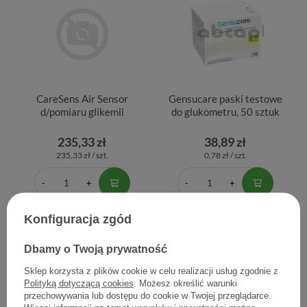
CareSens Air Sensor
Gensucare paski testowe
d/pomiaru glikemii
do glukometru, 50 sztuk
235,33 zł
38,89 zł
235,33 zł / szt.
0,78 zł / szt.
Konfiguracja zgód
POPULARNE
Dbamy o Twoją prywatność
Sklep korzysta z plików cookie w celu realizacji usług zgodnie z
Polityką dotyczącą cookies
. Możesz określić warunki
przechowywania lub dostępu do cookie w Twojej przeglądarce.