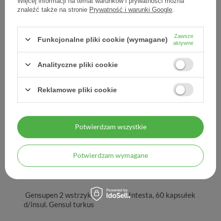
Więcej informacji na temat warunków i prywatności można
znaleźć także na stronie
Prywatność i warunki Google
.
Gensupen 2 automatyczny
Gensupen 2 wstrzyk.
wstrzykiwacz do insuliny,
d/insul. Gensul bordo
szary, 1 sztuka
Zawsze
Funkcjonalne pliki cookie (wymagane)
aktywne
96,40 zł
97,78 zł
Analityczne pliki cookie
96,40 zł / szt.
Reklamowe pliki cookie
Potwierdzam wszystkie
Potwierdzam wymagane
Gensupen 2 wstrzyk.
Intesta, 60 kapsułek
d/insul. Gensul turkus