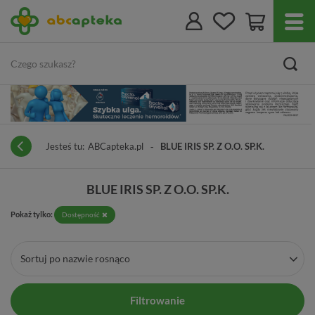
Jesteś tu:
ABCapteka.pl
BLUE IRIS SP. Z O.O. SP.K.
BLUE IRIS SP. Z O.O. SP.K.
Pokaż tylko:
Dostępność
Sortuj po nazwie rosnąco
Filtrowanie