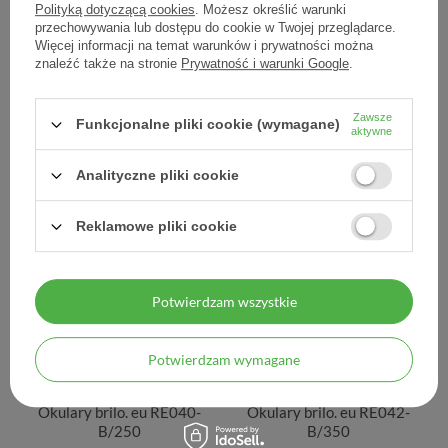
Polityką dotyczącą cookies
. Możesz określić warunki
przechowywania lub dostępu do cookie w Twojej przeglądarce.
Więcej informacji na temat warunków i prywatności można
znaleźć także na stronie
Prywatność i warunki Google
.
Okulary brilo. eu RE040-
Okulary brilo. eu RE040-
A/200
A/250
Zawsze
Funkcjonalne pliki cookie (wymagane)
aktywne
30,00 zł
30,00 zł
Analityczne pliki cookie
Reklamowe pliki cookie
Potwierdzam wszystkie
Potwierdzam wymagane
Okulary brilo. eu RE040-
Okulary brilo. eu RE042-
B/250
B/350