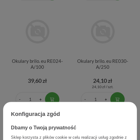
Okulary brilo. eu RE024-
Okulary brilo. eu RE030-
A/100
A/250
39,60 zł
24,10 zł
24,10 zł / szt.
Konfiguracja zgód
Dbamy o Twoją prywatność
Sklep korzysta z plików cookie w celu realizacji usług zgodnie z