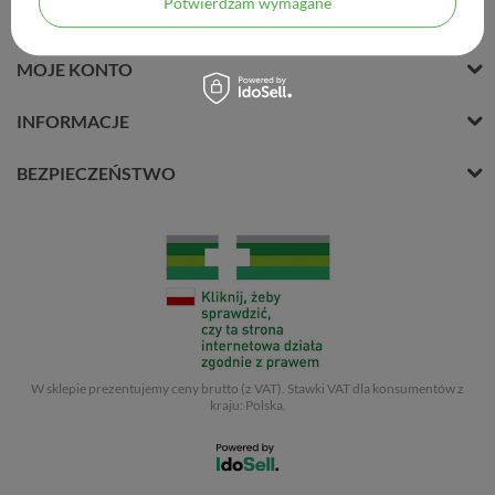
Potwierdzam wymagane
MOJE ZAMÓWIENIE
MOJE KONTO
INFORMACJE
BEZPIECZEŃSTWO
W sklepie prezentujemy ceny brutto (z VAT).
Stawki VAT dla konsumentów z
kraju:
Polska
.