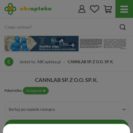
Jesteś tu:
ABCapteka.pl
CANNLAB SP. Z O.O. SP. K.
CANNLAB SP. Z O.O. SP. K.
Pokaż tylko:
Dostępność
Sortuj po nazwie rosnąco
Filtrowanie