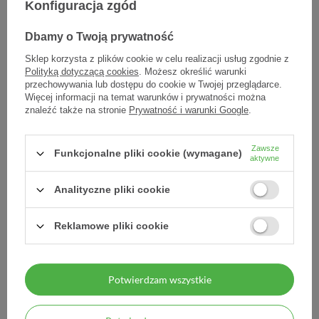
Konfiguracja zgód
Dbamy o Twoją prywatność
Sklep korzysta z plików cookie w celu realizacji usług zgodnie z
Polityką dotyczącą cookies
. Możesz określić warunki
przechowywania lub dostępu do cookie w Twojej przeglądarce.
Więcej informacji na temat warunków i prywatności można
znaleźć także na stronie
Prywatność i warunki Google
.
CBD SYNERGY
Zawsze
Funkcjonalne pliki cookie (wymagane)
Adaptogeny+Astaksantyna
aktywne
10 ml
Analityczne pliki cookie
80,73 zł
8,07 zł / szt.
Reklamowe pliki cookie
Potwierdzam wszystkie