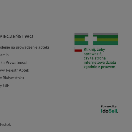
PIECZEŃSTWO
lenie na prowadzenie apteki
lamin
yka Prywatności
wy Rejestr Aptek
w Białymstoku
y GIF
łystok