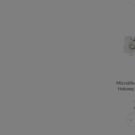
Microlife
tłokowy 
1