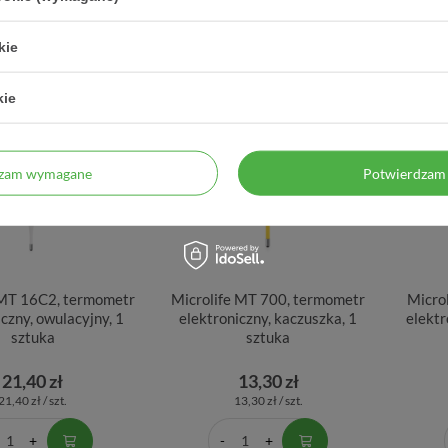
kie
kie
dzam wymagane
Potwierdzam 
 MT 16C2, termometr
Microlife MT 700, termometr
Micro
iczny, owulacyjny, 1
elektroniczny, kaczuszka, 1
elektr
sztuka
sztuka
21,40 zł
13,30 zł
21,40 zł / szt.
13,30 zł / szt.