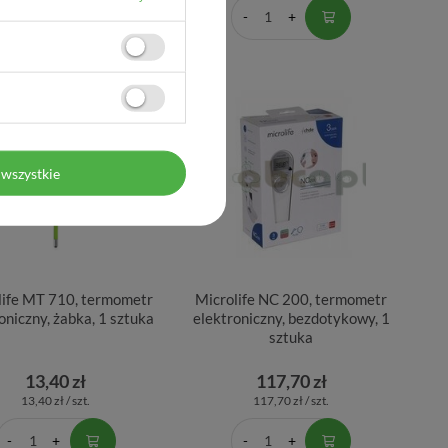
wszystkie
life MT 710, termometr
Microlife NC 200, termometr
oniczny, żabka, 1 sztuka
elektroniczny, bezdotykowy, 1
sztuka
13,40 zł
117,70 zł
13,40 zł / szt.
117,70 zł / szt.