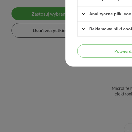
Zastosuj wybrane filtry
Analityczne pliki coo
Reklamowe pliki coo
Usuń wszystkie filtry
Potwier
Microlife
elektron