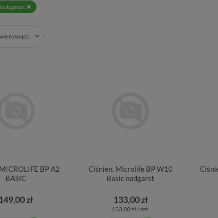
Dostępność
zwie rosnąco
. MICROLIFE BP A2
Ciśnien. Microlife BP W10
Ciśn
BASIC
Basic nadgarst
149,00 zł
133,00 zł
133,00 zł / szt.