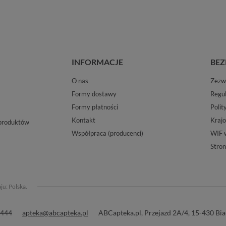
INFORMACJE
BEZ
O nas
Zezwo
Formy dostawy
Regu
Formy płatności
Polit
Kontakt
Krajo
 produktów
Współpraca (producenci)
WIF 
Stron
aju:
Polska
.
 444
apteka@abcapteka.pl
ABCapteka.pl
,
Przejazd 2A/4
,
15-430
Bia