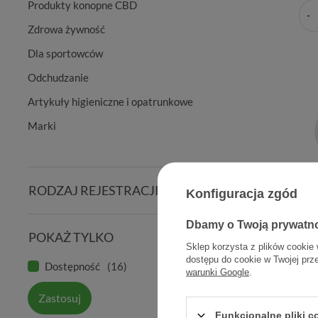
Produkty konopne CBD
Zdrowa żywność
Dla sportowców
Odchudzanie
Artykuły higieniczne i opatrunkowe
Marki
RODZAJ REJESTRACJI
Konfiguracja zgód
Inhalat
Dbamy o Twoją prywatn
210
POKAŻ TYLKO
inhal.
Sklep korzysta z plików cookie 
dostępu do cookie w Twojej prz
Dostępność
16
warunki Google
.
Zastosuj
1
Funkcjonalne pliki 