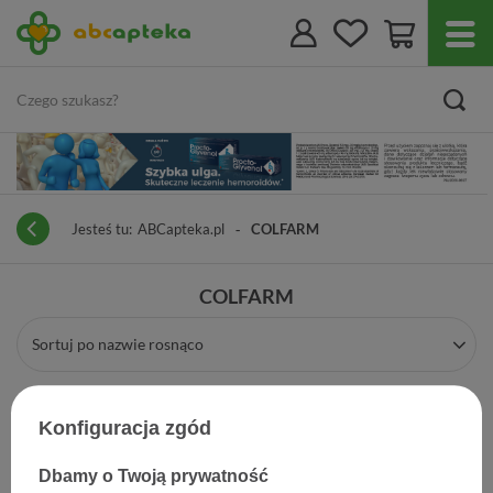
Jesteś tu:
ABCapteka.pl
COLFARM
COLFARM
Sortuj po nazwie rosnąco
Konfiguracja zgód
Dbamy o Twoją prywatność