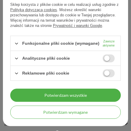
Sklep korzysta z plików cookie w celu realizacji usług zgodnie z
Polityką dotyczącą cookies
. Możesz określić warunki
przechowywania lub dostępu do cookie w Twojej przeglądarce.
Więcej informacji na temat warunków i prywatności można
2Be Slim Forte, 3 x 60
znaleźć także na stronie
Prywatność i warunki Google
.
tabletek
Zawsze
92,88 zł
Funkcjonalne pliki cookie (wymagane)
aktywne
1,55 zł / szt.
Analityczne pliki cookie
Reklamowe pliki cookie
Potwierdzam wszystkie
MOJE ZAMÓWIENIE
MOJE KONTO
Potwierdzam wymagane
INFORMACJE