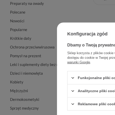
Preparaty na owady
Polecane
Nowości
Popularne
Konfiguracja zgód
Krótkie daty
Dbamy o Twoją prywatn
Ochrona przeciwwirusowa
Sklep korzysta z plików cookie 
Pomysł na prezent
dostępu do cookie w Twojej prz
warunki Google
.
Leki i suplementy diety bez recepty
Pasta EL
Dzieci i niemowlęta
Funkcjonalne pliki 
Kobiety
Mężczyźni
Analityczne pliki coo
Dermokosmetyki
Reklamowe pliki coo
Sprzęt medyczny