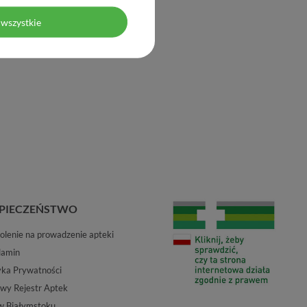
wszystkie
PIECZEŃSTWO
lenie na prowadzenie apteki
lamin
yka Prywatności
wy Rejestr Aptek
w Białymstoku