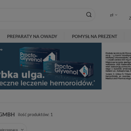
zł
Z
PREPARATY NA OWADY
POMYSŁ NA PREZENT
 GMBH
ilość produktów:
1
zwie rosnąco