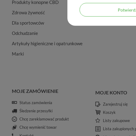
Produkty konopne CBD
Potwier
Zdrowa żywność
Dla sportowców
Odchudzanie
Artykuły higieniczne i opatrunkowe
Marki
MOJE ZAMÓWIENIE
MOJE KONTO
Status zamówienia
Zarejestruj się
Śledzenie przesyłki
Koszyk
Chcę zareklamować produkt
Listy zakupowe
Chcę wymienić towar
Lista zakupionych
Kontakt