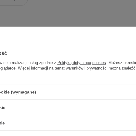
ość
w celu realizacji usług zgodnie z
Polityką dotyczącą cookies
. Możesz określi
eglądarce. Więcej informacji na temat warunków i prywatności można znaleźć
MEX Duraphat 1,1%,
51 g
cookie (wymagane)
51,93 zł
51,93 zł / szt.
kie
kie