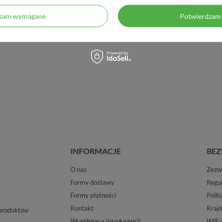
dzam wymagane
Potwierdzam 
INFORMACJE
BEZ
O nas
Zezwo
Formy dostawy
Regu
Formy płatności
Polit
Kontakt
Krajo
 produktów
Współpraca (producenci)
WIF 