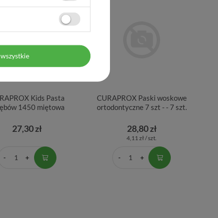
wszystkie
RAPROX Kids Pasta
CURAPROX Paski woskowe
zębów 1450 miętowa
ortodontyczne 7 szt - - 7 szt.
27,30 zł
28,80 zł
4,11 zł / szt.