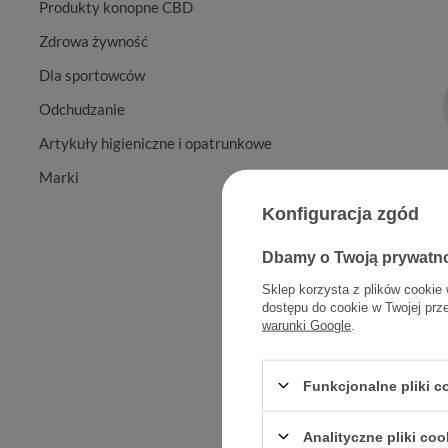
Produkty konopne CBD
Zdrowa żywność
Dla sportowców
Odchudzanie
Artykuły higieniczne i opatrunkowe
Marki
Konfiguracja zgód
CURAPRO
pęczkow
Dbamy o Twoją prywatn
Sklep korzysta z plików cookie 
dostępu do cookie w Twojej prz
warunki Google
.
Funkcjonalne pliki 
Analityczne pliki coo