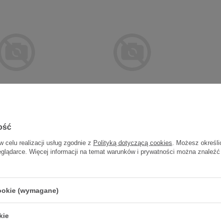
X CS 1006 Szczot.
CURAPROX CS 1009 Szczot.
CURA
a 6 mm - - 1 szt.
pęczkowa 9 mm - - 1 szt.
d/zę
ość
w celu realizacji usług zgodnie z
Polityką dotyczącą cookies
. Możesz określi
25,10 zł
23,80 zł
eglądarce. Więcej informacji na temat warunków i prywatności można znaleźć
25,10 zł / szt.
23,80 zł / szt.
cookie (wymagane)
kie