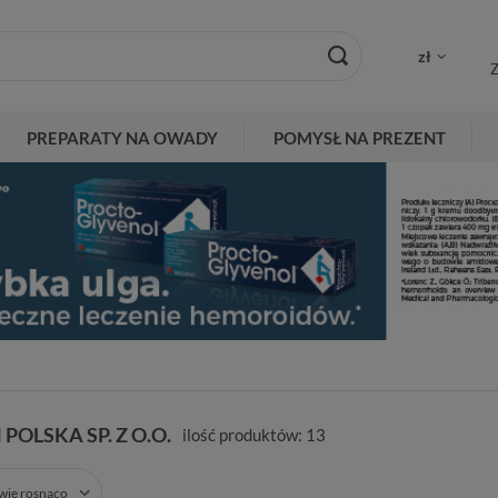
zł
Z
PREPARATY NA OWADY
POMYSŁ NA PREZENT
POLSKA SP. Z O.O.
ilość produktów:
13
zwie rosnąco