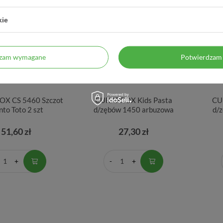
kie
dzam wymagane
Potwierdzam 
X CS 5460 Szczot
CURAPROX Kids Pasta
CU
to Toto 2 szt
d/zębów 1450 arbuzowa
d/
51,60 zł
27,30 zł