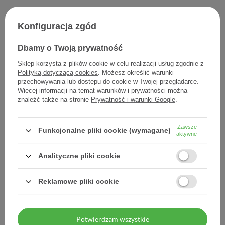
B.JELEŃ Płyn d/kąpieli z
B.JELEŃ szamp.chlorofiem
Konfiguracja zgód
witaminami 750 ml
300 ml
Dbamy o Twoją prywatność
15,20 zł
13,40 zł
0,02 zł / szt.
0,04 zł / szt.
Sklep korzysta z plików cookie w celu realizacji usług zgodnie z
Polityką dotyczącą cookies
. Możesz określić warunki
przechowywania lub dostępu do cookie w Twojej przeglądarce.
Więcej informacji na temat warunków i prywatności można
znaleźć także na stronie
Prywatność i warunki Google
.
Zawsze
Funkcjonalne pliki cookie (wymagane)
aktywne
Analityczne pliki cookie
Reklamowe pliki cookie
Biały Jeleń Hipoalergiczny,
Biały Jeleń, hipoalergiczne
mydło w płynie do skóry
mydło w płynie zapas,
wrażliwej, 500 ml
1000 ml
Potwierdzam wszystkie