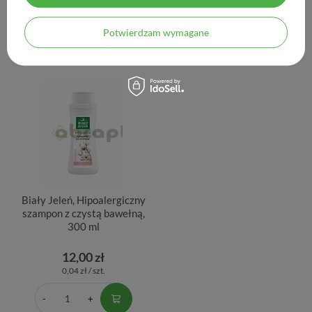
12,00 zł
16,52 zł
0,02 zł / szt.
16,52 zł / szt.
Potwierdzam wymagane
Biały Jeleń, Hipoalergiczny
szampon z czystą bawełną,
300 ml
12,00 zł
0,04 zł / szt.