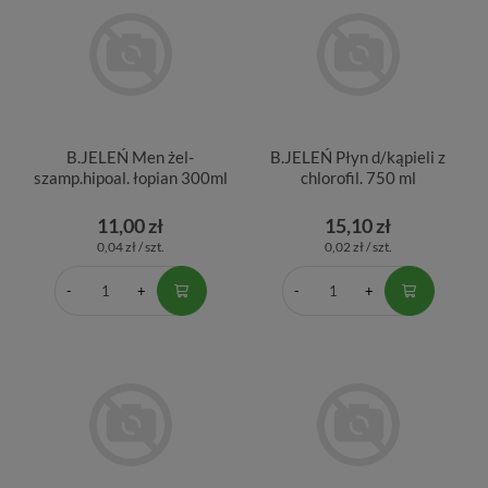
B.JELEŃ Men żel-
B.JELEŃ Płyn d/kąpieli z
szamp.hipoal. łopian 300ml
chlorofil. 750 ml
11,00 zł
15,10 zł
0,04 zł / szt.
0,02 zł / szt.