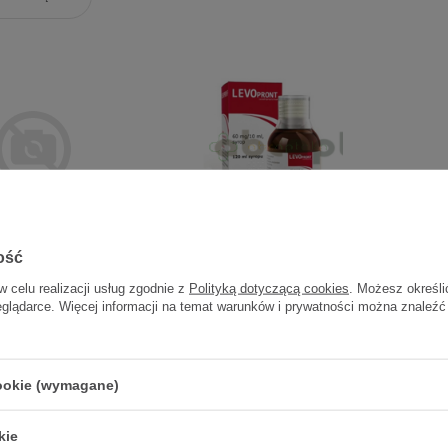
ość
ont 60 mg 20 tbl
Levopront, 60mg/10ml, syrop,
120 ml
w celu realizacji usług zgodnie z
Polityką dotyczącą cookies
. Możesz określi
eglądarce. Więcej informacji na temat warunków i prywatności można znaleźć
24,48 zł
24,30 zł
1,22 zł / szt.
0,20 zł / szt.
cookie (wymagane)
kie