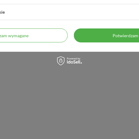
kie
dzam wymagane
Potwierdzam 