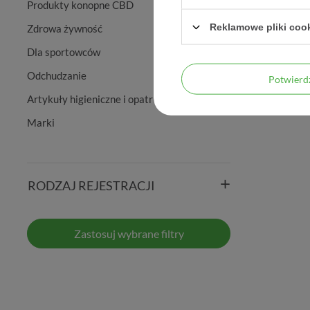
Produkty konopne CBD
Reklamowe pliki coo
Zdrowa żywność
Dla sportowców
Odchudzanie
Potwier
Artykuły higieniczne i opatrunkowe
Marki
RODZAJ REJESTRACJI
Zastosuj wybrane filtry