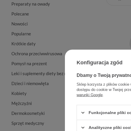
Preparaty na owady
Polecane
Nowości
Popularne
Krótkie daty
Ochrona przeciwwirusowa
Konfiguracja zgód
Pomysł na prezent
Leki i suplementy diety bez recepty
Dbamy o Twoją prywatn
Levopr
Dzieci i niemowlęta
Sklep korzysta z plików cookie 
dostępu do cookie w Twojej prz
Kobiety
warunki Google
.
Mężczyźni
Funkcjonalne pliki 
Dermokosmetyki
Sprzęt medyczny
Analityczne pliki coo