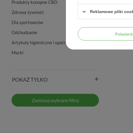
Produkty konopne CBD
Reklamowe pliki coo
Zdrowa żywność
Dla sportowców
Odchudzanie
Potwier
Artykuły higieniczne i opatrunkowe
Marki
POKAŻ TYLKO
Zastosuj wybrane filtry