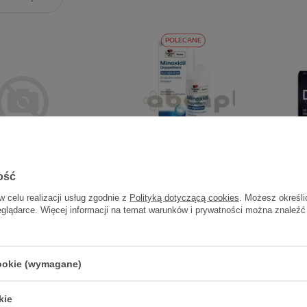
POLECANE
ość
erz Desloratadyna 5
Doppel herz Minoxidil pianka
Do
mg 10 tbl
dla mężczyzn 60 g
w celu realizacji usług zgodnie z
Polityką dotyczącą cookies
. Możesz określi
eglądarce. Więcej informacji na temat warunków i prywatności można znaleźć
9,90 zł
64,90 zł
64,90 zł / szt.
cookie (wymagane)
kie