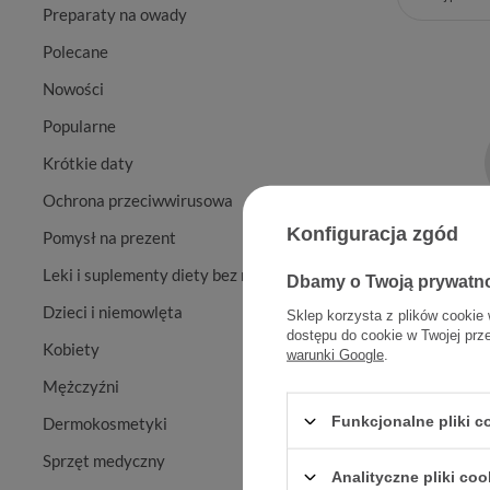
Preparaty na owady
Polecane
Nowości
Popularne
Krótkie daty
Ochrona przeciwwirusowa
Konfiguracja zgód
Pomysł na prezent
Leki i suplementy diety bez recepty
Dbamy o Twoją prywatn
Doppel h
Dzieci i niemowlęta
Sklep korzysta z plików cookie 
dostępu do cookie w Twojej prz
Kobiety
warunki Google
.
Mężczyźni
Funkcjonalne pliki 
Dermokosmetyki
Sprzęt medyczny
Analityczne pliki coo