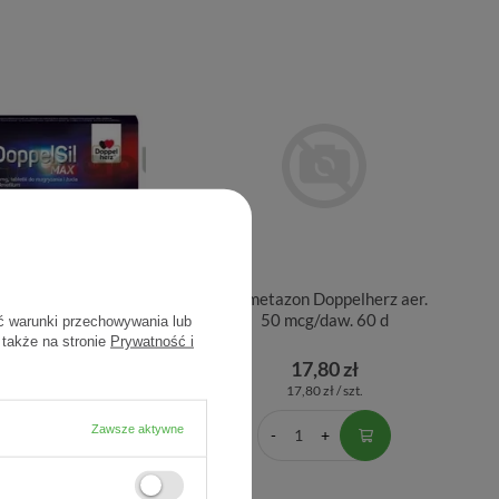
ppelSil Max 50 mg 4
Mometazon Doppelherz aer.
tabletki
50 mcg/daw. 60 d
ć warunki przechowywania lub
 także na stronie
Prywatność i
16,32 zł
17,80 zł
4,08 zł / szt.
17,80 zł / szt.
Zawsze aktywne