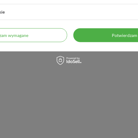
kie
dzam wymagane
Potwierdzam 