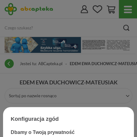
Jesteś tu:
ABCapteka.pl
EDEM EWA DUCHOWICZ-MATEUSI
EDEM EWA DUCHOWICZ-MATEUSIAK
Sortuj po nazwie rosnąco
Konfiguracja zgód
Dbamy o Twoją prywatność