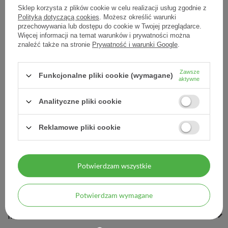
Sklep korzysta z plików cookie w celu realizacji usług zgodnie z
Polityką dotyczącą cookies
. Możesz określić warunki
przechowywania lub dostępu do cookie w Twojej przeglądarce.
Więcej informacji na temat warunków i prywatności można
Pasta Stadiopasta Pasta
znaleźć także na stronie
Prywatność i warunki Google
.
All'argilla Verde
Zawsze
116,93 zł
Funkcjonalne pliki cookie (wymagane)
aktywne
0,39 zł / szt.
Analityczne pliki cookie
Reklamowe pliki cookie
Potwierdzam wszystkie
MOJE ZAMÓWIENIE
MOJE KONTO
Potwierdzam wymagane
INFORMACJE