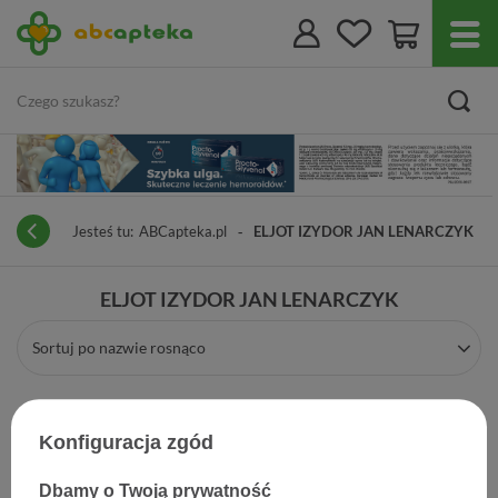
Jesteś tu:
ABCapteka.pl
ELJOT IZYDOR JAN LENARCZYK
ELJOT IZYDOR JAN LENARCZYK
Sortuj po nazwie rosnąco
Konfiguracja zgód
Dbamy o Twoją prywatność