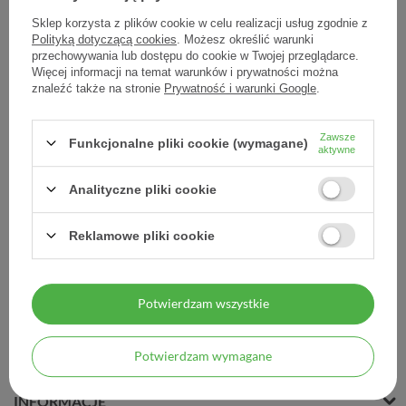
Sklep korzysta z plików cookie w celu realizacji usług zgodnie z
Polityką dotyczącą cookies
. Możesz określić warunki
przechowywania lub dostępu do cookie w Twojej przeglądarce.
Więcej informacji na temat warunków i prywatności można
Vinilinum, balsam
Vinilinum, Balsam
znaleźć także na stronie
Prywatność i warunki Google
.
Szostakowskiego, 100 g
Szostakowskiego, płyn,
(tuba)
100 g
Zawsze
Funkcjonalne pliki cookie (wymagane)
42,30 zł
45,10 zł
aktywne
0,42 zł / szt.
0,45 zł / szt.
Analityczne pliki cookie
Reklamowe pliki cookie
Potwierdzam wszystkie
MOJE ZAMÓWIENIE
Potwierdzam wymagane
MOJE KONTO
INFORMACJE