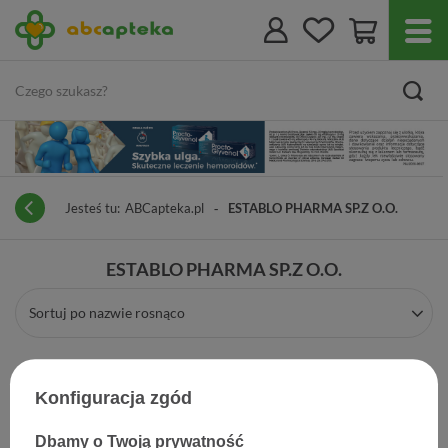
Jesteś tu:
ABCapteka.pl
ESTABLO PHARMA SP.Z O.O.
ESTABLO PHARMA SP.Z O.O.
Sortuj po nazwie rosnąco
Konfiguracja zgód
Dbamy o Twoją prywatność