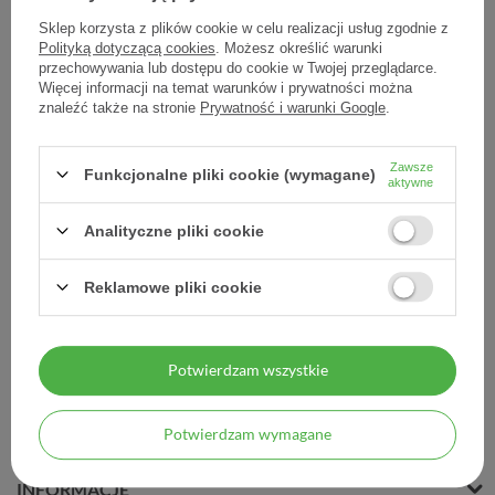
Sklep korzysta z plików cookie w celu realizacji usług zgodnie z
Polityką dotyczącą cookies
. Możesz określić warunki
przechowywania lub dostępu do cookie w Twojej przeglądarce.
Więcej informacji na temat warunków i prywatności można
Supramen 120 kaps
znaleźć także na stronie
Prywatność i warunki Google
.
kaps.twarde - 120 kaps. (8
blist.x15szt.)
Zawsze
Funkcjonalne pliki cookie (wymagane)
241,68 zł
aktywne
2,01 zł / szt.
Analityczne pliki cookie
Reklamowe pliki cookie
Potwierdzam wszystkie
MOJE ZAMÓWIENIE
Potwierdzam wymagane
MOJE KONTO
INFORMACJE