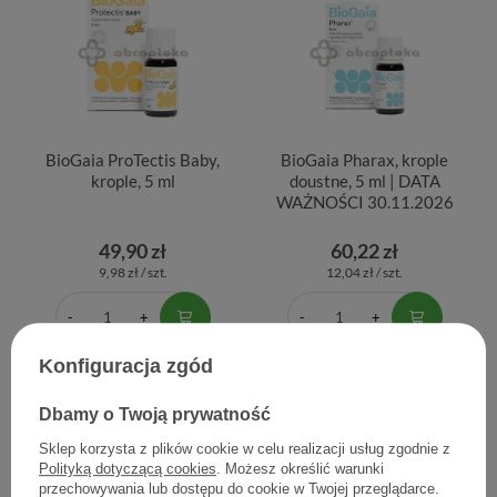
BioGaia ProTectis Baby,
BioGaia Pharax, krople
krople, 5 ml
doustne, 5 ml | DATA
WAŻNOŚCI 30.11.2026
49,90 zł
60,22 zł
9,98 zł / szt.
12,04 zł / szt.
Konfiguracja zgód
Dbamy o Twoją prywatność
Sklep korzysta z plików cookie w celu realizacji usług zgodnie z
Polityką dotyczącą cookies
. Możesz określić warunki
przechowywania lub dostępu do cookie w Twojej przeglądarce.