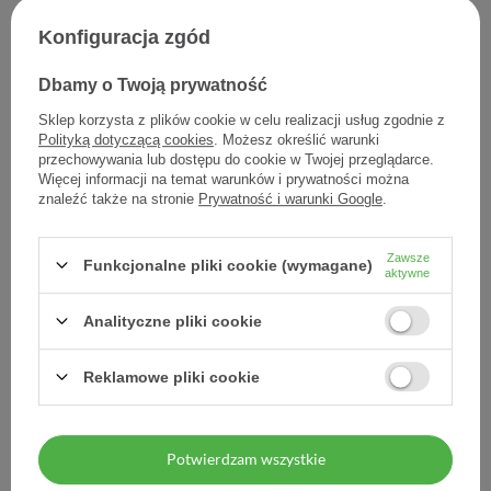
Konfiguracja zgód
LaciBios Femina Pregna
LaciBios Femina Protecta
żel, 150 ml
żel 150 ml
Dbamy o Twoją prywatność
Sklep korzysta z plików cookie w celu realizacji usług zgodnie z
32,50 zł
31,30 zł
Polityką dotyczącą cookies
. Możesz określić warunki
0,22 zł / szt.
0,21 zł / szt.
przechowywania lub dostępu do cookie w Twojej przeglądarce.
Więcej informacji na temat warunków i prywatności można
znaleźć także na stronie
Prywatność i warunki Google
.
Zawsze
Funkcjonalne pliki cookie (wymagane)
aktywne
Analityczne pliki cookie
Reklamowe pliki cookie
LaciBios Femina żel, 30 ml
LaciBios Femina, 10
kapsułek
Potwierdzam wszystkie