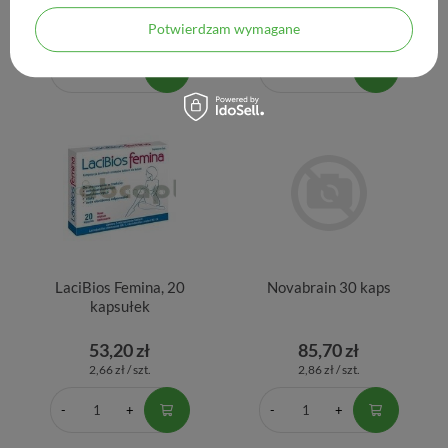
36,20 zł
33,30 zł
Potwierdzam wymagane
1,21 zł / szt.
3,33 zł / szt.
LaciBios Femina, 20
Novabrain 30 kaps
kapsułek
53,20 zł
85,70 zł
2,66 zł / szt.
2,86 zł / szt.