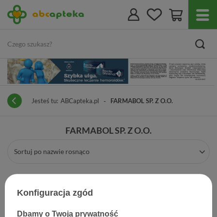
Jesteś tu:
ABCapteka.pl
FARMABOL SP. Z O.O.
FARMABOL SP. Z O.O.
Sortuj po nazwie rosnąco
Konfiguracja zgód
Dbamy o Twoją prywatność