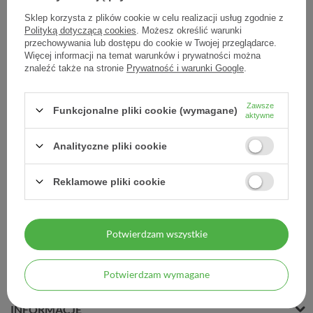
Sklep korzysta z plików cookie w celu realizacji usług zgodnie z
Polityką dotyczącą cookies
. Możesz określić warunki
przechowywania lub dostępu do cookie w Twojej przeglądarce.
Więcej informacji na temat warunków i prywatności można
Test Amniocheck do
znaleźć także na stronie
Prywatność i warunki Google
.
wykrywania wycieku wód
płodowych, 5 sztuk
Zawsze
Funkcjonalne pliki cookie (wymagane)
104,60 zł
aktywne
20,92 zł / szt.
Analityczne pliki cookie
Reklamowe pliki cookie
Potwierdzam wszystkie
MOJE ZAMÓWIENIE
Potwierdzam wymagane
MOJE KONTO
INFORMACJE