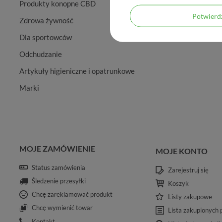
Produkty konopne CBD
Potwier
Zdrowa żywność
Dla sportowców
Odchudzanie
Artykuły higieniczne i opatrunkowe
Marki
MOJE ZAMÓWIENIE
MOJE KONTO
Status zamówienia
Zarejestruj się
Śledzenie przesyłki
Koszyk
Chcę zareklamować produkt
Listy zakupowe
Chcę wymienić towar
Lista zakupionych
Kontakt