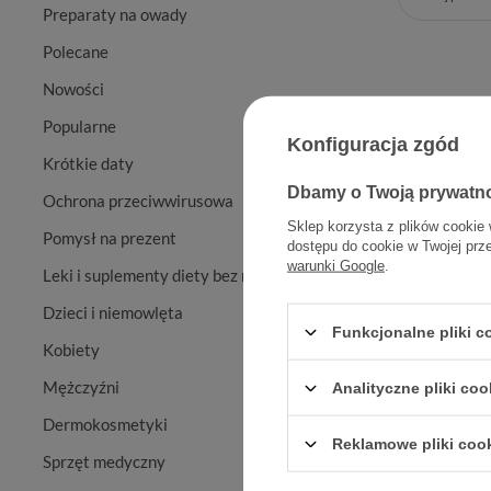
Preparaty na owady
Polecane
Nowości
Popularne
Konfiguracja zgód
Krótkie daty
Dbamy o Twoją prywatn
Ochrona przeciwwirusowa
Sklep korzysta z plików cookie 
Pomysł na prezent
dostępu do cookie w Twojej prz
warunki Google
.
Leki i suplementy diety bez recepty
Spongos
Dzieci i niemowlęta
przeciw k
Funkcjonalne pliki 
Kobiety
Mężczyźni
Analityczne pliki coo
Dermokosmetyki
Reklamowe pliki coo
Sprzęt medyczny