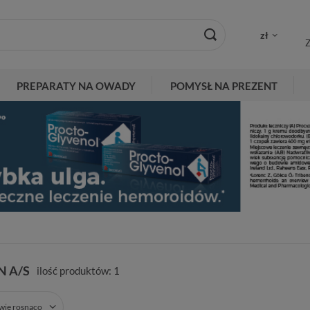
zł
Z
PREPARATY NA OWADY
POMYSŁ NA PREZENT
N A/S
ilość produktów:
1
zwie rosnąco