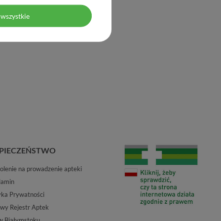
wszystkie
PIECZEŃSTWO
lenie na prowadzenie apteki
lamin
yka Prywatności
wy Rejestr Aptek
w Białymstoku