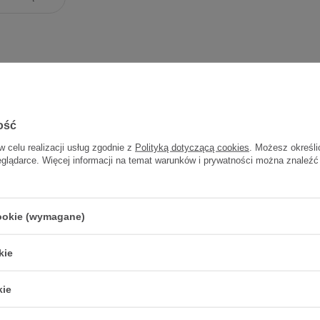
ość
w celu realizacji usług zgodnie z
Polityką dotyczącą cookies
. Możesz określi
eglądarce. Więcej informacji na temat warunków i prywatności można znaleźć
tan Dental, gąbka
rwotoczna, 24 sztuki
cookie (wymagane)
153,30 zł
6,39 zł / szt.
kie
kie