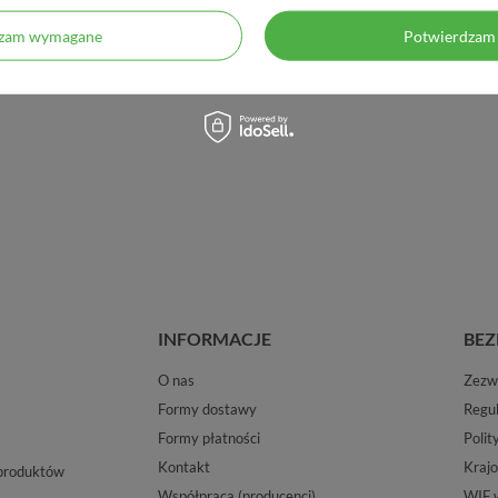
dzam wymagane
Potwierdzam 
INFORMACJE
BEZ
O nas
Zezwo
Formy dostawy
Regu
Formy płatności
Polit
Kontakt
Krajo
 produktów
Współpraca (producenci)
WIF 