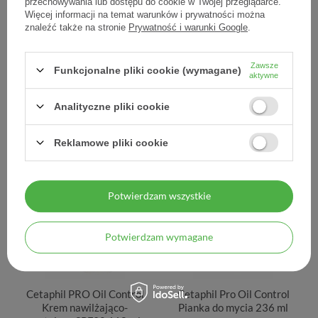
przechowywania lub dostępu do cookie w Twojej przeglądarce.
Więcej informacji na temat warunków i prywatności można
znaleźć także na stronie
Prywatność i warunki Google
.
Cetaphil MD
Cetaphil Pro Itch Control
DermoProtektor, balsam
Emulsja do mycia 295 ml
do twarzy i ciała, 500 ml
Zawsze
Funkcjonalne pliki cookie (wymagane)
aktywne
99,90 zł
72,30 zł
Analityczne pliki cookie
0,20 zł / szt.
0,25 zł / szt.
Reklamowe pliki cookie
Potwierdzam wszystkie
Potwierdzam wymagane
Cetaphil PRO Oil Control
Cetaphil Pro Oil Control
Krem nawilżająco-
Pianka do mycia 236 ml