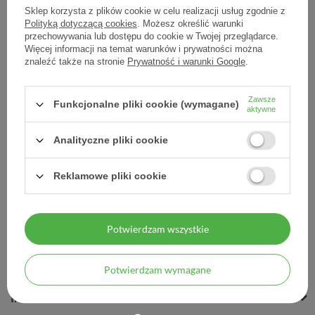
Sklep korzysta z plików cookie w celu realizacji usług zgodnie z
Polityką dotyczącą cookies
. Możesz określić warunki
przechowywania lub dostępu do cookie w Twojej przeglądarce.
Więcej informacji na temat warunków i prywatności można
Spirulina Hawajska 500 mg
znaleźć także na stronie
Prywatność i warunki Google
.
100 tabletek
Zawsze
48,50 zł
Funkcjonalne pliki cookie (wymagane)
aktywne
0,49 zł / szt.
Analityczne pliki cookie
Reklamowe pliki cookie
Potwierdzam wszystkie
MOJE ZAMÓWIENIE
MOJE KONTO
Potwierdzam wymagane
INFORMACJE