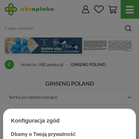
Jesteś tu:
ABCapteka.pl
GINSENG POLAND
GINSENG POLAND
Sortuj po nazwie rosnąco
Konfiguracja zgód
Dbamy o Twoją prywatność