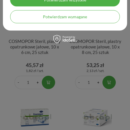
Potwierdzam wymagane
COSMOPOR Steril, plastry
COSMOPOR Steril, plastry
opatrunkowe jałowe, 10 x
opatrunkowe jałowe, 10 x
6 cm, 25 sztuk
8 cm, 25 sztuk
45,57 zł
53,25 zł
1,82 zł / szt.
2,13 zł / szt.