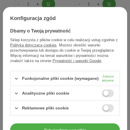
Konfiguracja zgód
Dbamy o Twoją prywatność
Sklep korzysta z plików cookie w celu realizacji usług zgodnie z
Polityką dotyczącą cookies
. Możesz określić warunki
przechowywania lub dostępu do cookie w Twojej przeglądarce.
Więcej informacji na temat warunków i prywatności można
znaleźć także na stronie
Prywatność i warunki Google
.
COSMOPOR E, plastry
COSMOPOR I.V, plastry
opatrunkowe jałowe, 7,2 x
opatrunkowe jałowe, 8 x 6
Zawsze
5 cm, 50 sztuk
cm, 50 sztuk
Funkcjonalne pliki cookie (wymagane)
aktywne
32,40 zł
61,79 zł
Analityczne pliki cookie
0,65 zł / szt.
1,24 zł / szt.
Reklamowe pliki cookie
Potwierdzam wszystkie