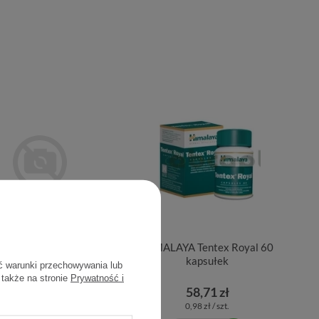
AYA Pasta d/zęb. Ultra
HIMALAYA Tentex Royal 60
White 75 ml
kapsułek
ć warunki przechowywania lub
 także na stronie
Prywatność i
19,54 zł
58,71 zł
0,26 zł / szt.
0,98 zł / szt.