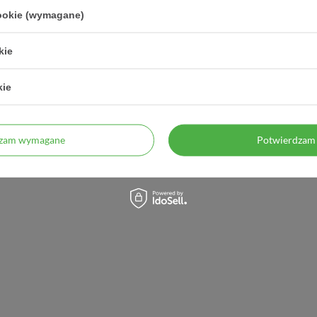
cookie (wymagane)
kie
kie
dzam wymagane
Potwierdzam 