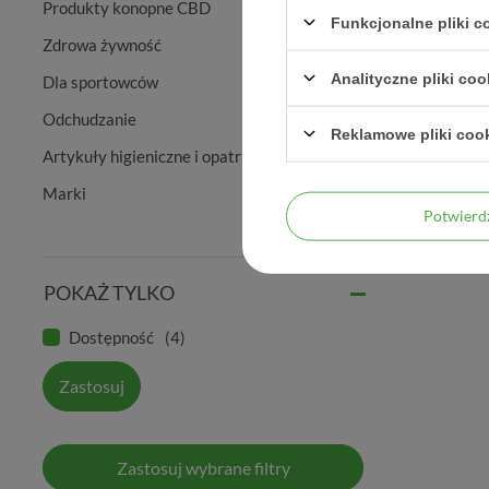
Produkty konopne CBD
Funkcjonalne pliki 
Zdrowa żywność
Analityczne pliki coo
Dla sportowców
Odchudzanie
Reklamowe pliki coo
Artykuły higieniczne i opatrunkowe
Marki
Potwier
POKAŻ TYLKO
Dostępność
4
Zastosuj
Zastosuj wybrane filtry