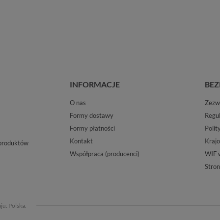
INFORMACJE
BEZ
O nas
Zezwo
Formy dostawy
Regu
Formy płatności
Polit
Kontakt
Krajo
 produktów
Współpraca (producenci)
WIF 
Stron
aju:
Polska
.