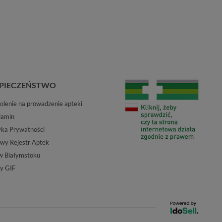
PIECZEŃSTWO
lenie na prowadzenie apteki
lamin
yka Prywatności
wy Rejestr Aptek
w Białymstoku
y GIF