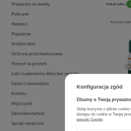
Preparaty na owady
Pokaż tylko:
Polecane
Sortuj po na
Nowości
Popularne
Krótkie daty
Ochrona przeciwwirusowa
Pomysł na prezent
Leki i suplementy diety bez recepty
Dzieci i niemowlęta
Konfiguracja zgód
Kobiety
Dbamy o Twoją prywatn
HIMAL
Mężczyźni
Sklep korzysta z plików cookie 
Dermokosmetyki
dostępu do cookie w Twojej prz
warunki Google
.
Sprzęt medyczny