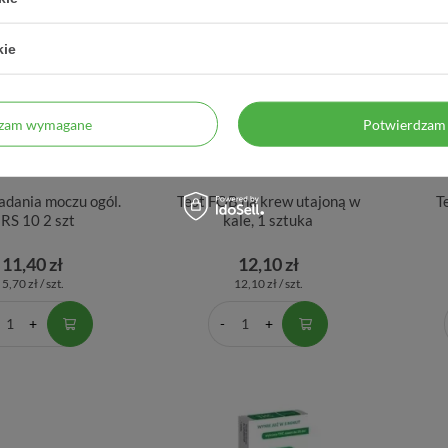
kie
dzam wymagane
Potwierdzam 
adania moczu ogól.
Test FOB na krew utajoną w
T
RS 10 2 szt
kale, 1 sztuka
11,40 zł
12,10 zł
5,70 zł / szt.
12,10 zł / szt.