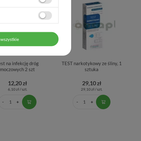
wszystkie
est na infekcję dróg
TEST narkotykowy ze śliny, 1
moczowych 2 szt
sztuka
12,20 zł
29,10 zł
6,10 zł / szt.
29,10 zł / szt.