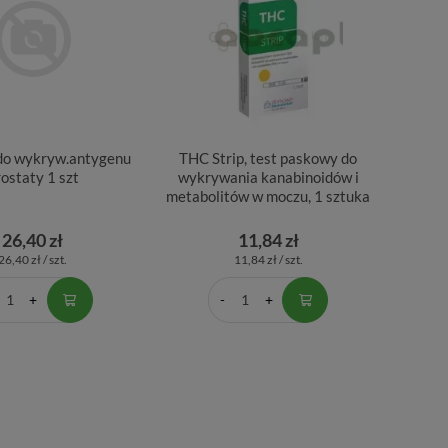
do wykryw.antygenu
THC Strip, test paskowy do
ostaty 1 szt
wykrywania kanabinoidów i
metabolitów w moczu, 1 sztuka
26,40 zł
11,84 zł
26,40 zł / szt.
11,84 zł / szt.