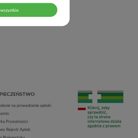
wszystkie
PIECZEŃSTWO
lenie na prowadzenie apteki
lamin
yka Prywatności
wy Rejestr Aptek
w Białymstoku