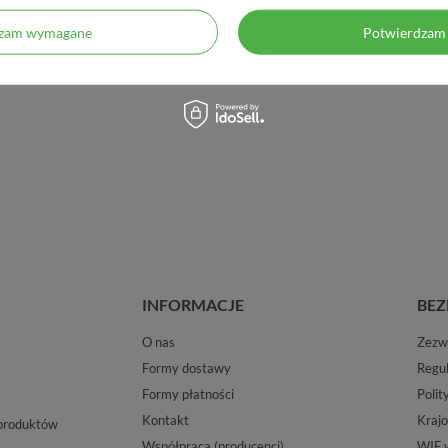
dzam wymagane
Potwierdzam 
INFORMACJE
BEZ
O nas
Zezwo
Formy dostawy
Regu
Formy płatności
Polit
Kontakt
Krajo
 produktów
Współpraca (producenci)
WIF 