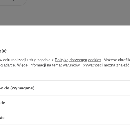
ość
w celu realizacji usług zgodnie z
Polityką dotyczącą cookies
. Możesz określi
eglądarce. Więcej informacji na temat warunków i prywatności można znaleźć
Protect Cream krem
100 g
cookie (wymagane)
30,30 zł
0,30 zł / szt.
kie
kie