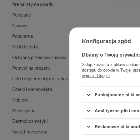
Preparaty na owady
Polecane
Nowości
Popularne
Konfiguracja zgód
Krótkie daty
Dbamy o Twoją prywatn
Ochrona przeciwwirusowa
Sklep korzysta z plików cookie 
Pomysł na prezent
dostępu do cookie w Twojej prz
warunki Google
.
Leki i suplementy diety bez recepty
Locobase 
Dzieci i niemowlęta
Funkcjonalne pliki 
Kobiety
Mężczyźni
Analityczne pliki coo
Dermokosmetyki
Reklamowe pliki coo
Sprzęt medyczny