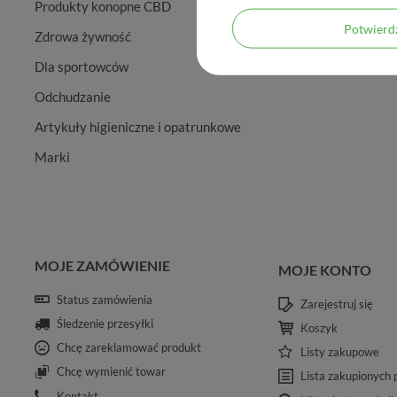
Produkty konopne CBD
Potwier
Zdrowa żywność
Dla sportowców
Odchudzanie
Artykuły higieniczne i opatrunkowe
Marki
MOJE ZAMÓWIENIE
MOJE KONTO
Status zamówienia
Zarejestruj się
Śledzenie przesyłki
Koszyk
Chcę zareklamować produkt
Listy zakupowe
Chcę wymienić towar
Lista zakupionych
Kontakt