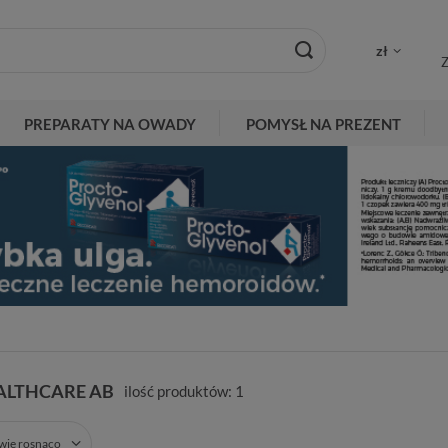
zł
Z
PREPARATY NA OWADY
POMYSŁ NA PREZENT
ALTHCARE AB
ilość produktów:
1
zwie rosnąco