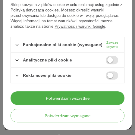
Sklep korzysta z plików cookie w celu realizacji usług zgodnie z
Polityką dotyczącą cookies
. Możesz określić warunki
przechowywania lub dostępu do cookie w Twojej przeglądarce.
Więcej informacji na temat warunków i prywatności można
Piascledine, 300 mg, 30
znaleźć także na stronie
Prywatność i warunki Google
.
kapsułek
Zawsze
77,43 zł
Funkcjonalne pliki cookie (wymagane)
aktywne
2,58 zł / szt.
Analityczne pliki cookie
Reklamowe pliki cookie
Potwierdzam wszystkie
MOJE ZAMÓWIENIE
MOJE KONTO
Potwierdzam wymagane
INFORMACJE