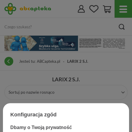
Jesteś tu:
ABCapteka.pl
LARIX 2 S.J.
LARIX 2 S.J.
Sortuj po nazwie rosnąco
Konfiguracja zgód
Dbamy o Twoją prywatność