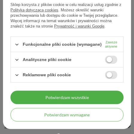
Sklep korzysta z plików cookie w celu realizacji usług zgodnie z
Polityką dotyczącą cookies
. Możesz określić warunki
przechowywania lub dostępu do cookie w Twojej przeglądarce.
Więcej informacji na temat warunków i prywatności można
Rp. Butel. Jał. 60 ml +
znaleźć także na stronie
Prywatność i warunki Google
.
nakrętka 1 szt - - 1 szt.
Zawsze
8,10 zł
Funkcjonalne pliki cookie (wymagane)
aktywne
8,10 zł / szt.
Analityczne pliki cookie
Reklamowe pliki cookie
Potwierdzam wszystkie
MOJE ZAMÓWIENIE
MOJE KONTO
Potwierdzam wymagane
INFORMACJE