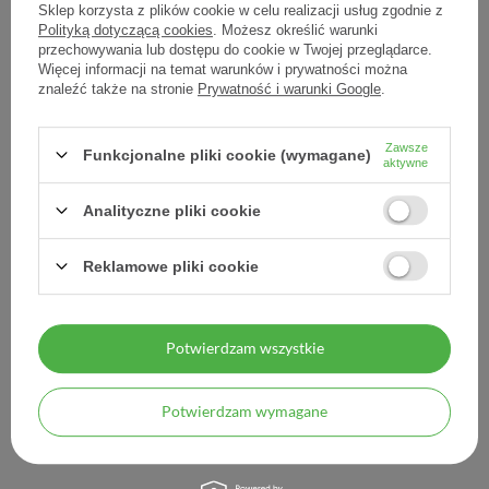
Sklep korzysta z plików cookie w celu realizacji usług zgodnie z
0,55 zł / szt.
1,42 zł / szt.
Polityką dotyczącą cookies
. Możesz określić warunki
przechowywania lub dostępu do cookie w Twojej przeglądarce.
Więcej informacji na temat warunków i prywatności można
znaleźć także na stronie
Prywatność i warunki Google
.
Zawsze
Funkcjonalne pliki cookie (wymagane)
aktywne
Analityczne pliki cookie
Reklamowe pliki cookie
LEHNING Phytotux Ipeca
LEHNING Rexorubia,
Complexe syrop 250 ml
granulat, 350 g
Potwierdzam wszystkie
28,42 zł
47,98 zł
0,11 zł / szt.
0,14 zł / szt.
Potwierdzam wymagane