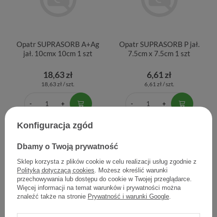
Opatr SUPRASORB A+Ag
Opatr SUPRASORB P jał.
jał. 10cmx 10cm 1 szt
7.5cm x 7.5cm 1 szt
18,63 zł
6,61 zł
18,63 zł / szt.
6,61 zł / szt.
Konfiguracja zgód
Dbamy o Twoją prywatność
Sklep korzysta z plików cookie w celu realizacji usług zgodnie z
Polityką dotyczącą cookies
. Możesz określić warunki
przechowywania lub dostępu do cookie w Twojej przeglądarce.
Więcej informacji na temat warunków i prywatności można
znaleźć także na stronie
Prywatność i warunki Google
.
Opatr SUPRASORB P
Suprasorb A, opatrunek