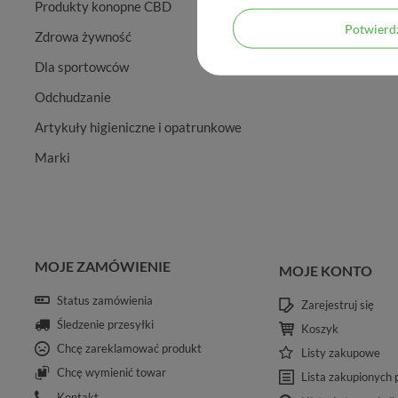
Produkty konopne CBD
Potwier
Zdrowa żywność
Dla sportowców
Odchudzanie
Artykuły higieniczne i opatrunkowe
Marki
MOJE ZAMÓWIENIE
MOJE KONTO
Status zamówienia
Zarejestruj się
Śledzenie przesyłki
Koszyk
Chcę zareklamować produkt
Listy zakupowe
Chcę wymienić towar
Lista zakupionych
Kontakt