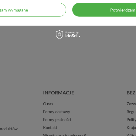
dzam wymagane
Potwierdzam 
INFORMACJE
BEZ
O nas
Zezwo
Formy dostawy
Regu
Formy płatności
Polit
Kontakt
Krajo
 produktów
Współpraca (producenci)
WIF 