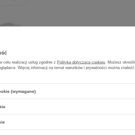
ość
w celu realizacji usług zgodnie z
Polityką dotyczącą cookies
. Możesz określi
eglądarce. Więcej informacji na temat warunków i prywatności można znaleźć
tygodniowa na leki,
ągła, 1 sztuka
cookie (wymagane)
7,20 zł
7,20 zł / szt.
kie
kie