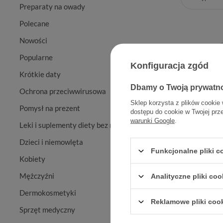
Preparaty na owady
Polecane
Nowości
Popularne
Konfiguracja zgód
Krótkie daty
Dbamy o Twoją prywatn
Ochrona przeciwwirusowa
Sklep korzysta z plików cookie 
Pomysł na prezent
dostępu do cookie w Twojej prz
warunki Google
.
Leki i suplementy diety bez recepty
Kasetka 
Dzieci i niemowlęta
okr
Funkcjonalne pliki 
Kobiety
Mężczyźni
Analityczne pliki coo
Dermokosmetyki
Reklamowe pliki coo
Sprzęt medyczny