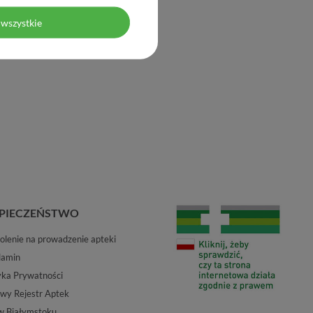
wszystkie
PIECZEŃSTWO
lenie na prowadzenie apteki
lamin
yka Prywatności
wy Rejestr Aptek
w Białymstoku