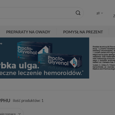
zł
Z
PREPARATY NA OWADY
POMYSŁ NA PREZENT
PPHU
ilość produktów:
1
zwie rosnąco