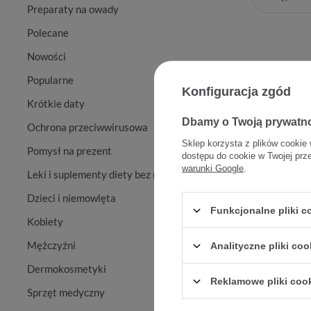
Preparaty na owady
Polecane
Nowości
Popularne
Konfiguracja zgód
Krótkie daty
Dbamy o Twoją prywatn
Ochrona przeciwwirusowa
Sklep korzysta z plików cookie 
Pomysł na prezent
dostępu do cookie w Twojej prz
warunki Google
.
Leki i suplementy diety bez recepty
Lanc
Dzieci i niemowlęta
Funkcjonalne pliki 
Kobiety
Mężczyźni
Analityczne pliki coo
Dermokosmetyki
Reklamowe pliki coo
Sprzęt medyczny