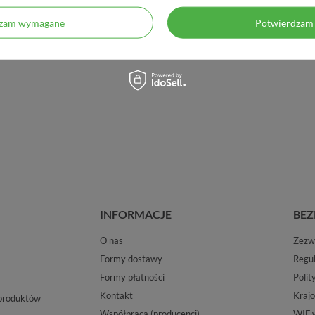
dzam wymagane
Potwierdzam 
INFORMACJE
BEZ
O nas
Zezwo
Formy dostawy
Regu
Formy płatności
Polit
Kontakt
Krajo
 produktów
Współpraca (producenci)
WIF 