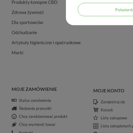
Produkty konopne CBD
Potwier
Zdrowa żywność
Dla sportowców
Odchudzanie
Artykuły higieniczne i opatrunkowe
Marki
MOJE ZAMÓWIENIE
MOJE KONTO
Status zamówienia
Zarejestruj się
Śledzenie przesyłki
Koszyk
Chcę zareklamować produkt
Listy zakupowe
Chcę wymienić towar
Lista zakupionych
Kontakt