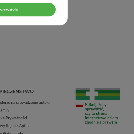
wszystkie
PIECZEŃSTWO
lenie na prowadzenie apteki
lamin
yka Prywatności
wy Rejestr Aptek
w Białymstoku