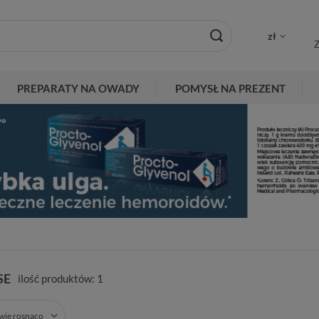
zł
Z
PREPARATY NA OWADY
POMYSŁ NA PREZENT
SE
ilość produktów:
1
zwie rosnąco