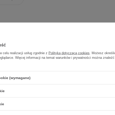
ość
w celu realizacji usług zgodnie z
Polityką dotyczącą cookies
. Możesz określi
eglądarce. Więcej informacji na temat warunków i prywatności można znaleźć
et THIN 50 szt
cookie (wymagane)
18,25 zł
0,37 zł / szt.
kie
kie