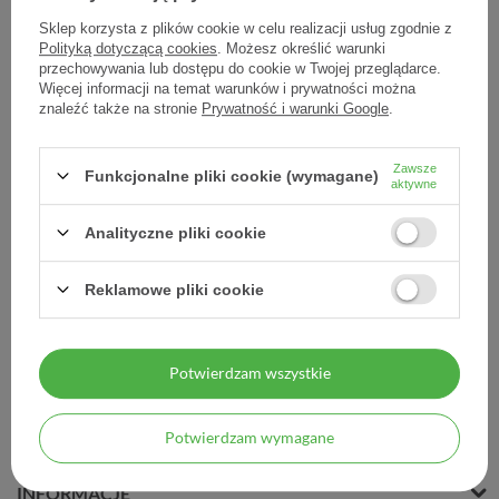
Sklep korzysta z plików cookie w celu realizacji usług zgodnie z
Polityką dotyczącą cookies
. Możesz określić warunki
przechowywania lub dostępu do cookie w Twojej przeglądarce.
Więcej informacji na temat warunków i prywatności można
GEHWOL LIPIDRO
znaleźć także na stronie
Prywatność i warunki Google
.
Kr.d/stóp silnie nawil.20ml
- - 20 ml
Zawsze
Funkcjonalne pliki cookie (wymagane)
8,80 zł
aktywne
0,44 zł / szt.
Analityczne pliki cookie
Reklamowe pliki cookie
Potwierdzam wszystkie
MOJE ZAMÓWIENIE
Potwierdzam wymagane
MOJE KONTO
INFORMACJE