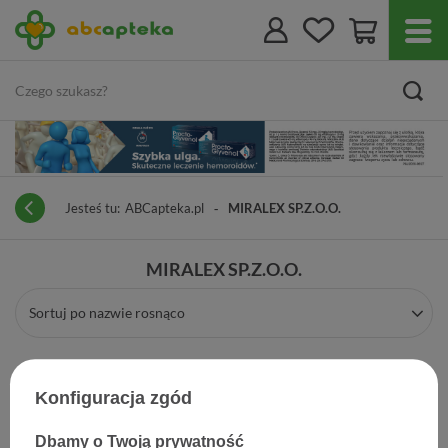
Jesteś tu:
ABCapteka.pl
MIRALEX SP.Z.O.O.
MIRALEX SP.Z.O.O.
Sortuj po nazwie rosnąco
Konfiguracja zgód
Dbamy o Twoją prywatność