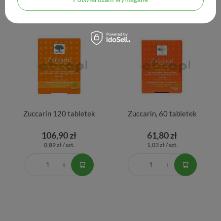
Zuccarin 120 tabletek
Zuccarin, 60 tabletek
106,90 zł
61,80 zł
0,89 zł / szt.
1,03 zł / szt.