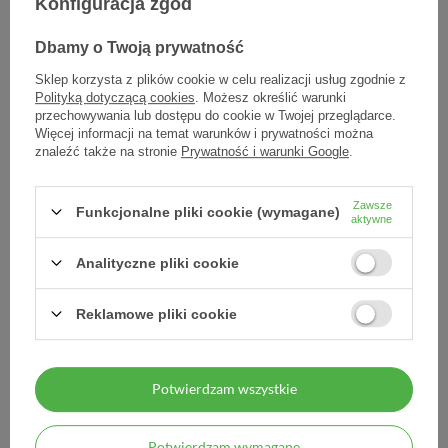
Konfiguracja zgód
Hair Volume, 30 tabletek
Hair Volume, 90 tabletek
Dbamy o Twoją prywatność
55,60 zł
143,90 zł
Sklep korzysta z plików cookie w celu realizacji usług zgodnie z
Polityką dotyczącą cookies
. Możesz określić warunki
1,85 zł / szt.
1,60 zł / szt.
przechowywania lub dostępu do cookie w Twojej przeglądarce.
Więcej informacji na temat warunków i prywatności można
znaleźć także na stronie
Prywatność i warunki Google
.
Zawsze
Funkcjonalne pliki cookie (wymagane)
aktywne
Analityczne pliki cookie
Reklamowe pliki cookie
Tone 120 tabletek
Tone 60 tabletek
Potwierdzam wszystkie
107,90 zł
66,50 zł
0,90 zł / szt.
1,11 zł / szt.
Potwierdzam wymagane