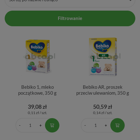
Filtrowanie
Bebiko 1, mleko
Bebiko AR, proszek
początkowe, 350 g
przeciw ulewaniom, 350 g
39,08 zł
50,59 zł
0,11 zł / szt.
0,14 zł / szt.