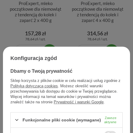
ProExpert, mleko
ProExpert, mleko
początkowe dla niemowląt
początkowe dla niemowląt
z tendencją do kolek i
z tendencją do kolek i
zaparć 2 x 400 g
zaparć 4 x 400 g
157,28 zł
314,56 zł
78,64 zł / szt.
78,64 zł / szt.
Konfiguracja zgód
Dbamy o Twoją prywatność
Sklep korzysta z plików cookie w celu realizacji usług zgodnie z
Polityką dotyczącą cookies
. Możesz określić warunki
przechowywania lub dostępu do cookie w Twojej przeglądarce.
Więcej informacji na temat warunków i prywatności można
znaleźć także na stronie
Prywatność i warunki Google
.
Bebilon Comfort 1
Bebilon Comfort 1
Zawsze
Funkcjonalne pliki cookie (wymagane)
ProExpert, mleko
ProExpert, mleko
aktywne
początkowe dla niemowląt
początkowe dla niemowląt
z tendencją do kolek i
z tendencją do kolek i