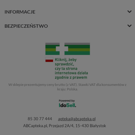
INFORMACJE
BEZPIECZEŃSTWO
W sklepie prezentujemy ceny brutto (z VAT).
Stawki VAT dla konsumentów z
kraju:
Polska
.
85 30 77 444
apteka@abcapteka.pl
ABCapteka.pl
,
Przejazd 2A/4
,
15-430
Białystok