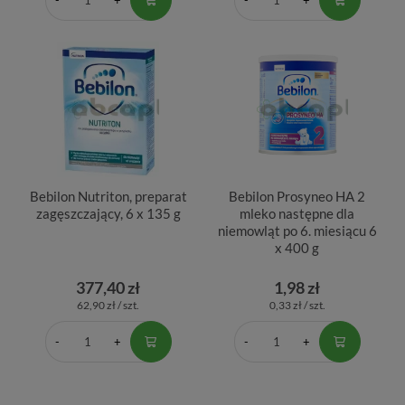
Bebilon Nutriton, preparat
Bebilon Prosyneo HA 2
zagęszczający, 6 x 135 g
mleko następne dla
niemowląt po 6. miesiącu 6
x 400 g
377,40 zł
1,98 zł
62,90 zł / szt.
0,33 zł / szt.