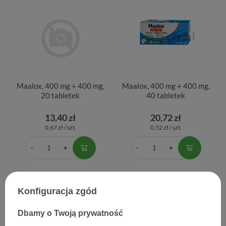
Maalox, 400 mg + 400 mg,
Maalox, 400 mg + 400 mg,
20 tabletek
40 tabletek
13,40 zł
20,72 zł
0,67 zł / szt.
0,52 zł / szt.
Konfiguracja zgód
Dbamy o Twoją prywatność