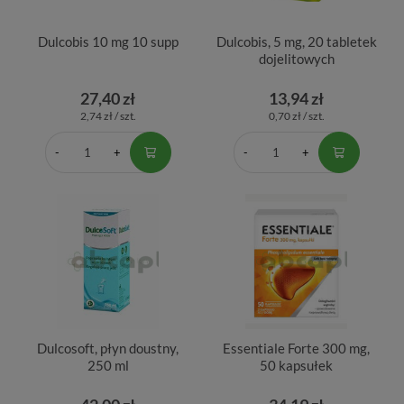
Dulcobis 10 mg 10 supp
Dulcobis, 5 mg, 20 tabletek
dojelitowych
27,40 zł
13,94 zł
2,74 zł / szt.
0,70 zł / szt.
Dulcosoft, płyn doustny,
Essentiale Forte 300 mg,
250 ml
50 kapsułek