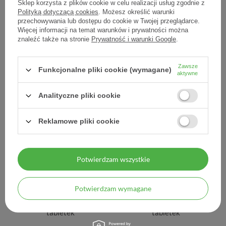
Sklep korzysta z plików cookie w celu realizacji usług zgodnie z
Polityką dotyczącą cookies
. Możesz określić warunki
przechowywania lub dostępu do cookie w Twojej przeglądarce.
Więcej informacji na temat warunków i prywatności można
Maalox, zawiesina
Magne B6 Forte, 100
znaleźć także na stronie
Prywatność i warunki Google
.
doustna, 250 ml
tabletek
21,60 zł
46,35 zł
Zawsze
Funkcjonalne pliki cookie (wymagane)
0,09 zł / szt.
0,46 zł / szt.
aktywne
Analityczne pliki cookie
Reklamowe pliki cookie
Potwierdzam wszystkie
Potwierdzam wymagane
Magne B6 Forte, 180
Magne B6 Forte, 60
tabletek
tabletek