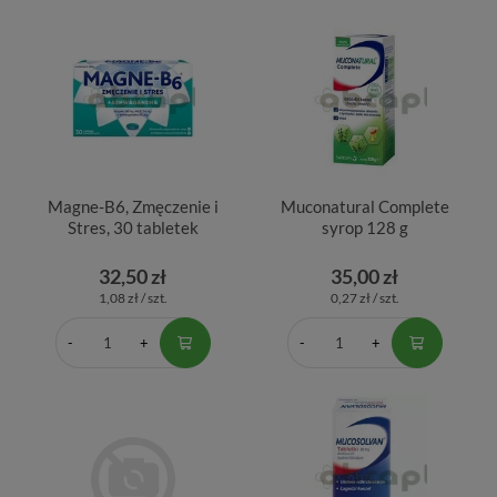
Magne-B6, Zmęczenie i
Muconatural Complete
Stres, 30 tabletek
syrop 128 g
32,50 zł
35,00 zł
1,08 zł / szt.
0,27 zł / szt.