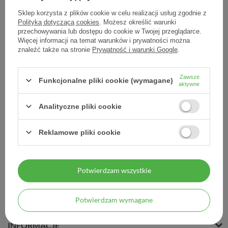
Sklep korzysta z plików cookie w celu realizacji usług zgodnie z
Polityką dotyczącą cookies
. Możesz określić warunki
przechowywania lub dostępu do cookie w Twojej przeglądarce.
Więcej informacji na temat warunków i prywatności można
Herbata prasowana
znaleźć także na stronie
Prywatność i warunki Google
.
zielona HAICHAO, kostki,
125 g
Zawsze
Funkcjonalne pliki cookie (wymagane)
26,30 zł
aktywne
0,21 zł / szt.
Analityczne pliki cookie
Reklamowe pliki cookie
Potwierdzam wszystkie
MOJE ZAMÓWIENIE
Potwierdzam wymagane
MOJE KONTO
INFORMACJE