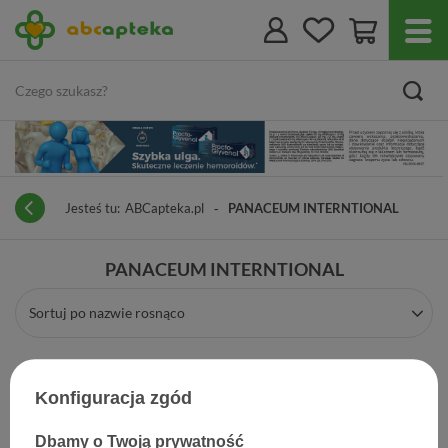
Jesteś tu:
ABCapteka.pl
PANACEUM INTERNTIONAL
PANACEUM INTERNTIONAL
Sortuj po nazwie rosnąco
Konfiguracja zgód
Dbamy o Twoją prywatność